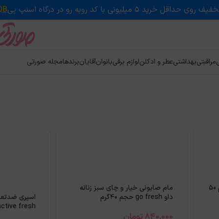
QB
ی
مراقبتی
بهداشتی
عطر و ادکلن
لوازم برقی
بانوان
آقایان
برندها
مجله صورتی
مام داو کرمی مدل original حجم 50
مام صابونی خیار و چای سبز زنانه
داو go fresh حجم 40گرم
اسپری ضدتعری
Sport active fresh
840,000
تومان