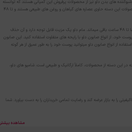
شبوکننده های بدن داو نیز از محصولات پرفروش این کمپانی هستند که توانسته
رضایت خریداران را به دست بیاورد. از جمله پرفروش ترین محصولات برند داو، انواع دئودورانت ضد تعریق آن است. محصولات این دسته حاوی عصاره های گیاهان و روغن های طبیعی هستند و تا 48
انواع دئودورانت ضد تعریق داو، حاوی یک چهارم مرطوب کننده هستند که رطوبت پوست شما را حفظ می­کنند و رایحه آنها تا 48 ساعت باقی می­ماند. مام داو یک مزیت قابل توجه دارد و آن حذف
ست خود، از انواع صابون داو با رایحه های متفاوت استفاده کنید. این صابون
تفاده از انواع صابون داو می­توانید پوست خود را به طور عمیق از هر گونه
فته در این دسته از محصولات، کاملاً ارگانیک و طبیعی است. شامپو های داو،
کیفیتی را به بازار عرضه کند و رضایت تمامی خریداران را به دست بیاورد. شما
مشاهده بیشتر