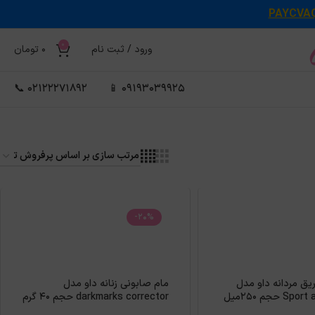
PAYCVA
0
ورود / ثبت نام
0
تومان
02122271892 📞
09193039925 📱
-20%
ق مردانه داو مدل
مام صابونی زنانه داو مدل
 حجم 250میل
darkmarks corrector حجم 40 گرم