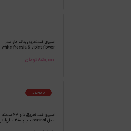
اسپری ضدتعریق زنانه داو مدل
white freesia & violet flower
حجم 250میل
850,000
تومان
ناموجود
اسپری ضد تعریق داو ۴۸ ساعته
مدل original حجم ۲۵۰ میلی‌لیتر