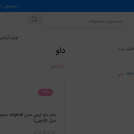
۱ میلیون تخفیف روی حداقل خرید ۵ میلیونی با کد روبه رو در درگاه اسنپ پی
لوازم آرایش
داو
فیلتر برند
خانه
داو
داو
-24%
ميل (قارچی)