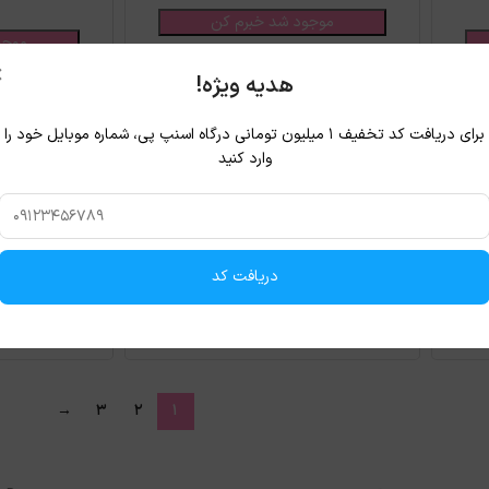
موجود شد خبرم کن
موجو
×
هدیه ویژه!
برای دریافت کد تخفیف ۱ میلیون تومانی درگاه اسنپ پی، شماره موبایل خود را
ناموجود
ناموجود
وارد کنید
مام صابونی ضد تعریق داو مدل
مام ضد تعریق
Deodorant Beauty Finish
INVISIBLE DRY حجم 40
دریافت کد
موجود شد خبرم کن
موجو
→
3
2
1