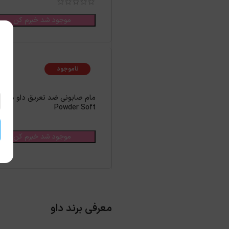
موجود شد خبرم کن
ناموجود
مام صابونی ضد تعریق داو مدل
Powder Soft
موجود شد خبرم کن
معرفی برند داو