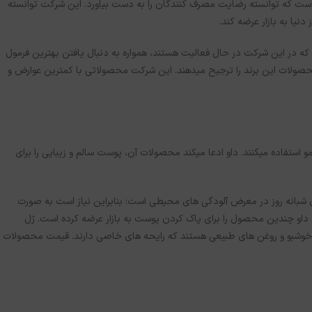
 از موفق ترین برندهای موجود در بازار که محصولات آرایشی بهداشتی باکیفیتی به بازار عرضه کرده است، برند Dave است که توانسته رضایت مصرف کنندگان را به دست بیاورد. این شرکت توانسته
نیا به بازار عرضه کند.
سیس شد. تمامی متخصصانی که در این شرکت در حال فعالیت هستند، همواره به دنبال یافتن بهترین فرمول
 بیش از 80 کشور دنیا صادرات دارد و افراد زیادی محصولات این برند را ترجیح می­دهند. این شرکت محصولاتی با کمترین عوارض و
تفاده می­کنند. داو ادعا می­کند محصولات آن، پوست سالم و زیبایی را برای
وم در طول شبانه روز در معرض آلودگی های محیطی است؛ بنابراین نیاز است به صورت
د داو چندین محصول را برای پاک کردن پوست به بازار عرضه کرده است. ژل
خوشبو و روغن های طبیعی هستند که رایحه های خاصی دارند. قیمت محصولات