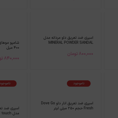
اسپري ضد تعريق داو مردانه مدل
MINERAL POWDER SANDAL
شامپو موهای
WOOD حجم 250 ميل
۴۰۰ میل
800,000
تومان
840,000
تو
ناموجود
ناموجود
اسپری ضد تعریق انار داو Dove Go
Fresh حجم 250 میلی لیتر
مدل Floral touch حجم 250 میل