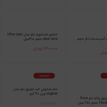
شامپو ضدشوره داو مدل Ultra care
 آسیب‌دیده داو حجم
aloe vera حجم 400میل
840,000
تومان
مان
ناموجود
مام صابونی ضد تعریق داو مدل
original وزن 40 گرم
اسپری ضد تعریق زنانه داو Dove