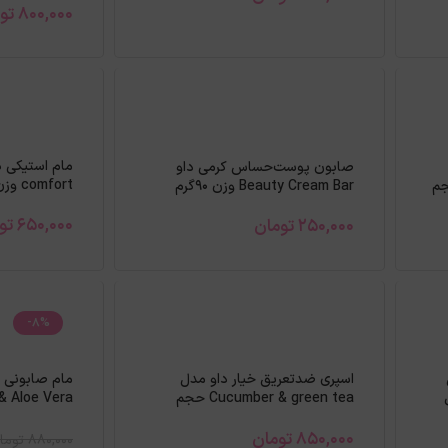
800,000
تو
صابون پوست‌حساس کرمی داو
comfort وزن 40گرم
Coconut & حجم
Beauty Cream Bar وزن 90گرم
650,000
تو
250,000
تومان
-8%
مام صابونی 
اسپری ضدتعریق خیار داو مدل
Cucumber & green tea حجم
گرم
250میل
850,000
تومان
880,000
توما