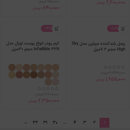
950,000
2,200,000
تومان
تومان
840,000
تومان
-13%
-20%
کرم پودر انواع پوست لورال مدل
ریمل بلندکننده میبلین مدل Sky
Infaillible 32H حجم 30میل
High حجم 7.2میل
2,430,000
تومان
1,955,000
تومان
2,700,000
تومان
2,350,000
تومان
→
32
31
30
…
4
3
2
1