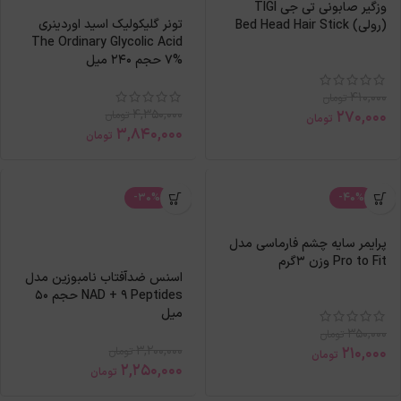
وزگیر صابونی تی جی TIGI
تونر گلیکولیک اسید اوردینری
(رولی) Bed Head Hair Stick
The Ordinary Glycolic Acid
7% حجم 240 میل
410,000
تومان
4,350,000
270,000
تومان
تومان
3,840,000
تومان
-30%
-40%
پرایمر سایه چشم فارماسی مدل
Pro to Fit وزن 3گرم
اسنس ضدآفتاب نامبوزین مدل
NAD + 9 Peptides حجم ۵۰
میل
350,000
تومان
3,200,000
210,000
تومان
تومان
2,250,000
تومان