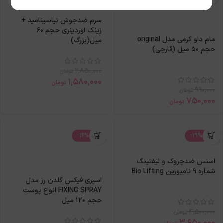
سرم ضدجوش نیاسینامید +
زینک اوردینری حجم 60
مام داو کرمی مدل original
میل(بزرگ)
حجم 50 ميل (قارچی)
2,850,000
تومان
1,580,000
تومان
990,000
تومان
750,000
تومان
-16%
-19%
اسنس ضدچروک و لیفتینگ
شماره 9 نامبوزین Bio Lifting
اسپري فيكس گلدن رز مدل
FIXING SPRAY انواع پوست
حجم 120 ميل
4,500,000
تومان
3,650,000