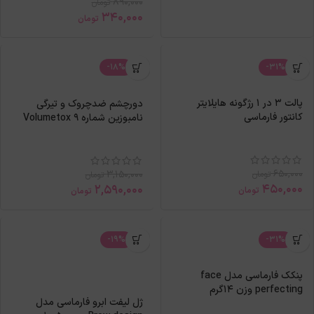
890,000
تومان
340,000
تومان
-18%
-31%
پالت 3 در 1 رژگونه هایلایتر
دورچشم ضدچروک و تیرگی
کانتور فارماسی
نامبوزین شماره 9 Volumetox
650,000
3,150,000
تومان
تومان
450,000
2,590,000
تومان
تومان
-19%
-31%
پنکک فارماسی مدل face
perfecting وزن 14گرم
ژل لیفت ابرو فارماسی مدل