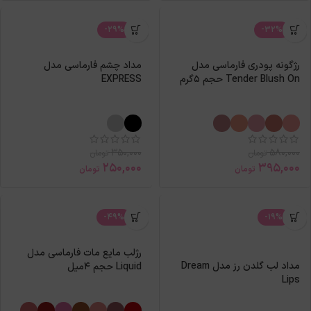
-29%
-32%
رژگونه پودری فارماسی مدل
مداد چشم فارماسی مدل
Tender Blush On حجم 5گرم
EXPRESS
350,000
580,000
تومان
تومان
250,000
395,000
تومان
تومان
-49%
-19%
رژلب مایع مات فارماسی مدل
مداد لب گلدن رز مدل Dream
Liquid حجم 4میل
Lips