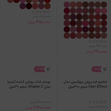
890,000
تومان
450,000
تومان
360,000
تومان
290,000
تومان
-35%
-20%
شامپو ضدریزش بیوکسین مدل
بوستر شات روشن کننده آرنسیا
Fast Effect حجم 300میل
مدل Vitamin C حجم 30میل
3,700,000
تومان
750,000
2,400,000
تومان
تومان