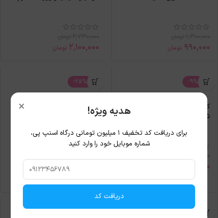
2,730,000
1,300,000
تومان
تومان
2,100,000
990,000
تومان
تومان
-25%
-9%
×
پودر فشرده برنزر فارماسی مدل
کرم مرطوب‌کننده دکتر آلتیا
هدیه ویژه!
follow the sun حجم 12گرم
Relief 345 حجم 50میل
برای دریافت کد تخفیف ۱ میلیون تومانی درگاه اسنپ پی،
شماره موبایل خود را وارد کنید
4,080,000
تومان
3,700,000
650,000
تومان
تومان
490,000
تومان
دریافت کد
-45%
-24%