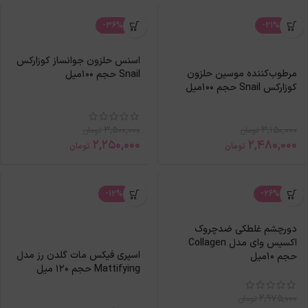
-36%
-21%
اسنس حلزون جوانساز کوزارکس
مرطوب‌کننده موسین حلزون
Snail حجم 100میل
کوزارکس Snail حجم 100میل
3,500,000
3,150,000
تومان
تومان
2,250,000
2,480,000
تومان
تومان
-12%
-26%
دورچشم غلطکی ضدچروک
اکسیس وای مدل Collagen
اسپری فیکس‌ مات گلدن رز مدل
حجم 10میل
Mattifying حجم ۱۲۰ میل
2,975,000
تومان