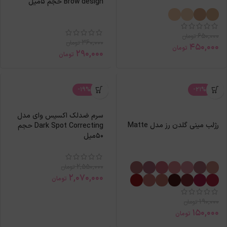
Brow design حجم 5میل
650,000
تومان
360,000
تومان
450,000
تومان
290,000
تومان
-19%
-21%
سرم ضدلک اکسیس وای مدل
رژلب مینی گلدن رز مدل Matte
Dark Spot Correcting حجم
50میل
2,550,000
تومان
2,070,000
تومان
190,000
تومان
150,000
تومان