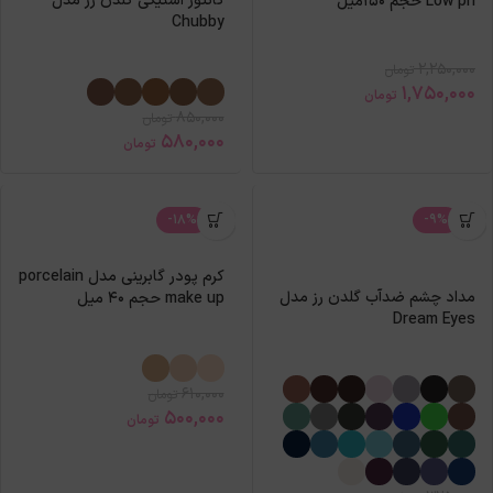
کانتور استیکی گلدن رز مدل
Low ph حجم 150میل
Chubby
2,250,000
تومان
1,750,000
تومان
850,000
تومان
580,000
تومان
-18%
-9%
کرم پودر گابرینی مدل porcelain
مداد چشم ضدآب گلدن رز مدل
make up حجم 40 میل
Dream Eyes
610,000
تومان
500,000
تومان