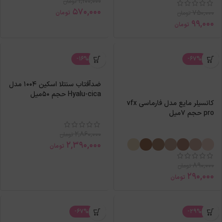
1,100,000
تومان
570,000
750,000
تومان
تومان
99,000
تومان
-16%
-67%
ضدآفتاب سنتلا اسکین 1004 مدل
Hyalu-cica حجم 50میل
کانسیلر مایع مدل فارماسی vfx
pro حجم 7میل
2,860,000
تومان
2,390,000
تومان
890,000
تومان
290,000
تومان
-67%
-29%