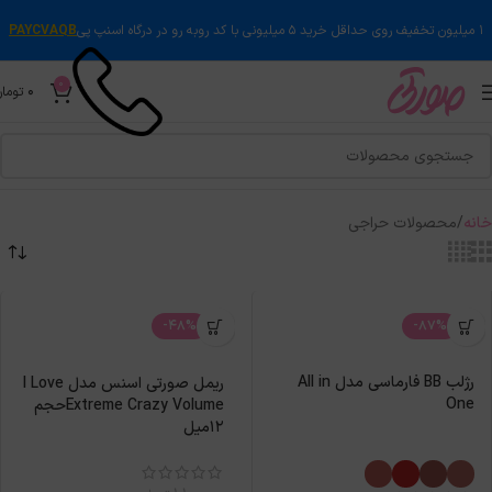
۱ میلیون تخفیف روی حداقل خرید ۵ میلیونی با کد روبه رو در درگاه اسنپ پی
PAYCVAQB
0
0
تومان
خانه
محصولات حراجی
-48%
-87%
رژلب BB فارماسی مدل All in
ریمل صورتی اسنس مدل I Love
One
Extreme Crazy Volumeحجم
12میل