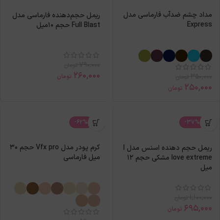
مداد چشم ضدآب فارماسی مدل
ریمل حجم‌دهنده فارماسی مدل
Express
Full Blast حجم 10میل
790,000
تومان
260,000
350,000
تومان
تومان
250,000
تومان
-62%
-37%
کرم پودر مدل Vfx pro حجم 30
ريمل حجم دهنده اسنس مدل I
میل فارماسی
love extreme مشكی حجم 12
ميل
1,100,000
تومان
695,000
تومان