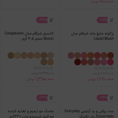
600,000
تومان
-43%
-25%
رژگونه مایع مات شیگلم مدل
کانسیلر شیگلم مدل Complexion
Liquid Blush
Boost حجم 4.5 گرم
2,365,000
1,700,000
تومان
تومان
1,350,000
1,270,000
تومان
تومان
-23%
-24%
ست براش و پد آرایشی Everyday
ماسک مو ترمیم و تغذیه کننده
Essentials ریل تکنیک
مو فینو شیسیدو وزن 230گرم