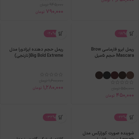
تومان
945,000
تومان
790,000
تومان
-20%
-18%
ریمل ابرو فارماسی Brow
ریمل حجم دهنده ایزادورا مدل
Mascara حجم 5میل
Big Bold Extreme(نارنجی)
1,600,000
تومان
1,280,000
550,000
تومان
تومان
450,000
تومان
-32%
-22%
شوینده صورت کوزارکس مدل