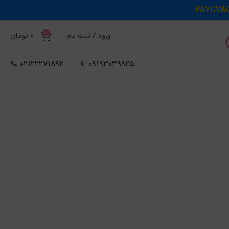
PAYCVA
0
ورود / ثبت نام
0
تومان
02122271892 📞
09193039925 📱