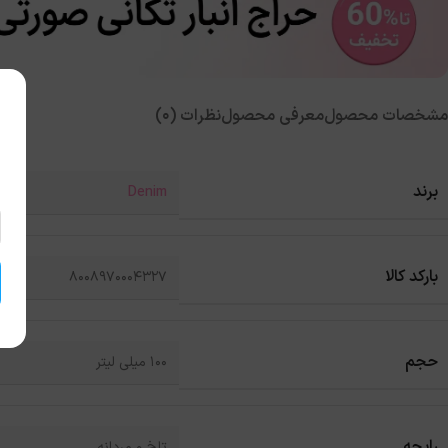
مشخصات محصول
معرفی محصول
نظرات (0)
برند
Denim
بارکد کالا
8008970004327
حجم
100 میلی لیتر
رایحه
تلخ و مردانه