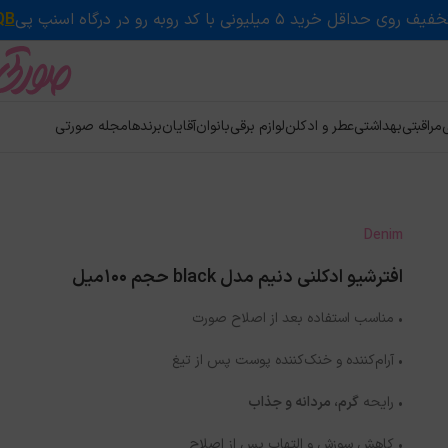
QB
ی
مراقبتی
بهداشتی
عطر و ادکلن
لوازم برقی
بانوان
آقایان
برندها
مجله صورتی
Denim
افترشیو ادکلنی دنیم مدل black حجم 100میل
• مناسب استفاده بعد از اصلاح صورت
• آرام‌کننده و خنک‌کننده پوست پس از تیغ
• رایحه
گرم، مردانه و جذاب
• کاهش سوزش و التهاب پس از اصلاح