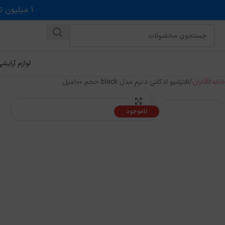
۱ میلیون تخفیف روی حداقل خرید ۵ میلیونی با کد روبه رو در درگاه اسنپ پی
لوازم آرایش
خانه
آقایان
افترشیو ادکلنی دنیم مدل black حجم 100میل
بزرگنمایی تصویر
ناموجود