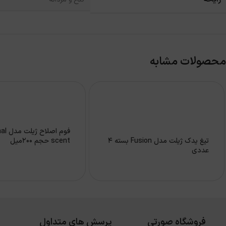
محصولات مشابه
فوم اصلا
تیغ یدک ژیلت مدل Fusion بسته 4
scent حجم 200میل
عددی
فروشگاه صورتی
پرسش های متداول