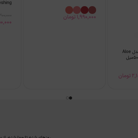
Refreshing 
300,000
1,990,000
تومان
0,000
کرم ضدآفتاب کوزارکس مدل Aloe
2,
تومان
روزهای شنبه تا چهارشنبه، از ساعت 9 الی 17 و پنجشنبه 9 الی 14 پاسخگوی سوا