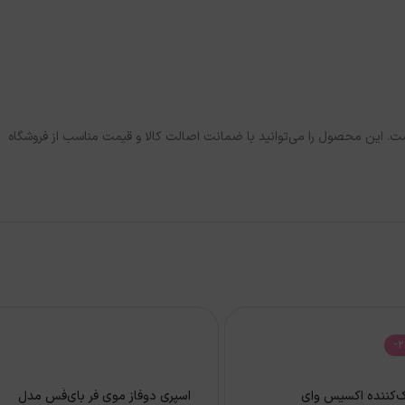
الا هستید که همزمان موها را تغذیه، نرم و درخشان کند، روغن مو آرگان آی‌اِن‌جی Liquid Crystals انتخابی ایده‌آل است. این محصول را می‌توانید با ضمانت اصالت کالا و قیمت مناسب از فروشگاه
-
ک‌کننده اکسیس وای
اسپری دوفاز موی فر بای‌فَس مدل