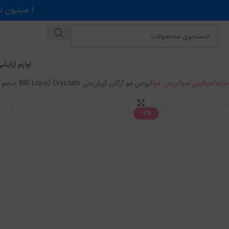
۱ میلیون تخفیف روی حداقل خرید ۵ میلیونی با کد روبه رو در درگاه اسنپ پی
لوازم آرایش
خانه
مراقبتی
مو
روغن مو
روغن مو آرگان آی‌اِن‌جی ING Liquid Crystals حجم 120 میل
بزرگنمایی تصویر
-2%