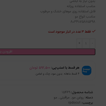
بدون نیاز به آبکشی
مناسب استفاده روزانه
قابل استفاده روی موهای خشک و مرطوب
مناسب انواع مو
8033075885298
فقط 3 عدد در انبار موجود است
افزودن به
هر قسط با اسنپ‌پی:
592,500
تومان
۴ قسط ماهانه. بدون سود، چک و ضامن.
شناسه محصول:
15469
دسته:
روغن مو
,
مراقبتی
,
مو
برچسب:
rpdocut