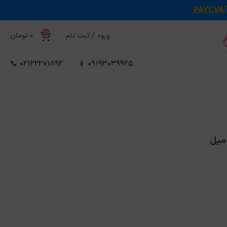
PAYCVA
0
ورود / ثبت نام
0
تومان
02122271892 📞
09193039925 📱