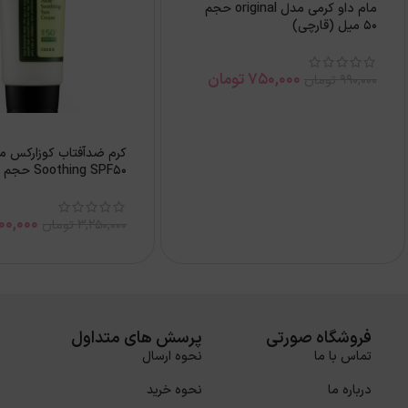
مام داو کرمی مدل original حجم
50 ميل (قارچی)
750,000
تومان
990,000
تومان
Soothing SPF50 حجم 50میل
100,000
3,250,000
تومان
فروشگاه صورتی
پرسش های متداول
تماس با ما
نحوه ارسال
درباره ما
نحوه خرید