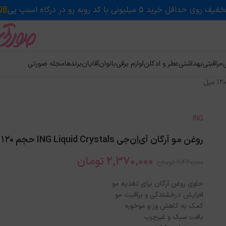
QB
ی
مراقبتی
بهداشتی
عطر و ادکلن
لوازم برقی
بانوان
آقایان
برندها
مجله صورتی
ING
روغن مو آرگان آی‌اِن‌جی ING Liquid Crystals حجم 120 میل
2,370,000
تومان
2,420,000
تومان
حاوی روغن آرگان برای تغذیه مو
افزایش درخشندگی و براقیت مو
کمک به کاهش وز و موخوره
بافت سبک و غیرچرب