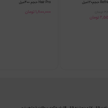
حجم120میل
Hair Pro حجم 400میل
1,800,000
تومان
3,
تومان
2,55
تومان
لات شما هستیم.