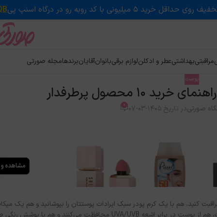
QB
ی
مراقبتی
بهداشتی
عطر و ادکلن
لوازم برقی
بانوان
آقایان
برندها
مجله صورتی
پوست
د ۱۰ محصول پرطرفدار
0
اه صورتی
در تاریخ 1405-03-07
مراقبت کنید، هم با یک کرم پودر سبک ایرادات پوستتان را بپوشانید و هم یک میک
بروید. این محصولات، هم از پوست در برابر اشعه UVA/UVB محافظت می‌کنند و هم 