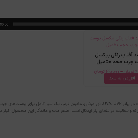
00:00
د آفتاب رنگی پیکسل
چرب حجم 50میل
9
تومان
–
490,000
تومان
افزودن به سبد
فلوئید بیزانس به‌عنوان یکی از بهترین ضد آفتاب رنگی فلوئیدی، با حداکثر حفاظت در برابر UVA، UVB، نور مرئی و مادون قرمز، یک سپر کامل
ه و فعالیت در فضای باز ایدئال است. ظاهر مات و ماندگار این محصول، نیاز ب