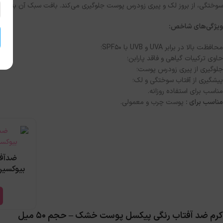
سوختگی، از بروز لک و پیری زودرس پوست جلوگیری می‌کند. بافت سبک آن به را
ویژگی‌های شاخص:
محافظت بالا در برابر UVA و UVB با SPF50؛
حاوی ترکیبات گیاهی و فاقد پارابن؛
جلوگیری از پیری زودرس پوست؛
پیشگیری از آفتاب سوختگی و لک؛
مناسب برای استفاده روزانه.
مناسب برای :
پوست چرب و معمولی.
ضدآفت
بیوکسین SPF50 حجم ۵۰
کرم ضد آفتاب رنگی پیکسل پوست خشک – حجم ۵۰ میل