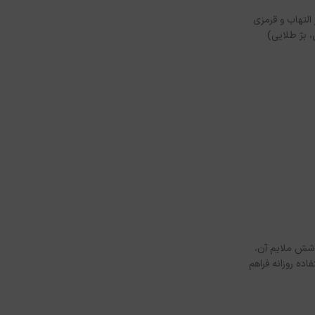
التهاب و قرمزی
 بژ طلایی)
پوشش ملایم آن،
امل در برابر UVA و UVB، آرامش خاطر را برای استفاده روزانه فراهم