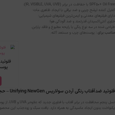
SPF50+ Oil Free با حفاظت در برابر (IR, VISIBLE, UVA, UVB)؛
کنترل کننده ترشح چربی و ضد براقی با ایجاد ظاهری مات؛
دارای فیلترهای معدنی و ایمن‌ترین فیلترهای شیمیایی؛
حاوی آنتی‌اکسیدان قدرتمند و ضد آلودگی هوا؛
طراحی شده در سه نوع رنگی با رایحه مطبوع و فاقد پارابن.
مناسب برای :
پوست‌های چرب و مستعد آکنه.
فلوئید
پوست 
فلوئید ضدآفتاب رنگی آردن سولاریس Unifying NewGen – حجم ۷۵ میل
یکنواخت بدون ایجاد ماسیدگی به همراه دارد. بافت سبک و زودجذب این محصول، آن 