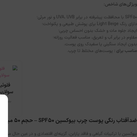
ویژگی‌های شاخص:
SPF50 با محافظت پیشرفته در برابر UVA، UVB و نور مرئی؛
دارای رنگ Light Beige برای پوشش طبیعی و یکنواخت؛
ایجاد جلوه مات و خشک بدون احساس چربی؛
مقاوم در برابر آب و تعریق، مناسب فعالیت روزانه؛
بدون ایجاد سنگینی یا سفیدک روی پوست.
مناسب برای :
پوست‌های مختلط تا چرب.
فلوئی
سولاریس g NewGen
040,000
ضدآفتاب رنگی پوست چرب بیوکسین SPF50 – حجم ۵۰ میل
بیوکسین با ترکیبات گیاهی و فاقد پارابن، گزینه‌ای اقتصادی و در عین حال مؤثر