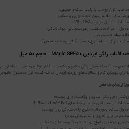
مناسب انواع پوست با بافت سبک و طبیعی؛
پوشانندگی ملایم بدون ایجاد چربی و سنگینی؛
محافظت کامل در برابر UVA و UVB؛
فرمول ۳ در ۱: محافظت، رطوبت‌رسانی، پوشانندگی؛
فاقد مواد حساسیت‌زا.
مناسب برای :
تمام انواع پوست (حتی پوست حساس).
ضدآفتاب رنگی ایزدین Magic SPF50 – حجم ۵۰ میل
ایزدین مِجیک با پوشش رنگی ملایم و یکدست، ظاهر نواقص پوست را کاهش می‌دهد 
را برای روزهای گرم و فعالیت‌های روزمره ایدئال ساخته است. این محصول علاوه‌بر
ویژگی‌های شاخص:
پوشش‌دهی رنگی ملایم و یکدست برای پوست؛
محافظت بسیار قوی در برابر اشعه‌های UVA/UVB با SPF50؛
فرمول سبک، بدون اثر سنگین یا ماسیدگی روی پوست؛
مقاوم در برابر تعریق و تماس‌های روزمره؛
طراحی شده برای انواع پوست به‌ویژه پوست‌های حساس.
مناسب برای :
انواع پوست (به ویژه پوست‌های حساس).