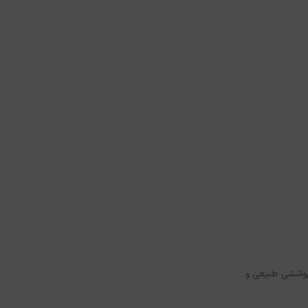
اوری جدید که علاوه‌بر UVA و UVB، از پوست در برابر نور آبی و عوامل محیطی نیز محافظت می‌کند. رنگ Light Beige آن پوششی طبیعی و