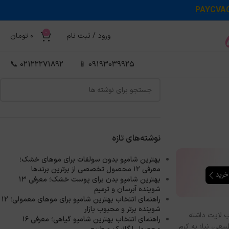
PAYCVA
0
ورود / ثبت نام
0
تومان
02122271892 📞
09193039925 📱
نوشته‌های تازه
بهترین شامپو بدون سولفات برای موهای خشک؛
معرفی ۱۲ محصول تخصصی از برترین برندها
بهترین شامپو بدن برای پوست خشک؛ معرفی ۱۳
شوینده آبرسان و ترمیم
راهنمای انتخاب بهترین شامپو برای موهای معمولی؛ ۱۲
شوینده برتر و محبوب بازار
اپ لایت داشته
راهنمای انتخاب بهترین شامپو گیاهی؛ معرفی ۱۶
با پوشش رنگی طبیعی، نیاز به کرم