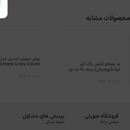
محصولات مشابه
پد پنبه‌ای آرایش پاک کن
ایپک(اورجینال) بسته 70 عددی
12میل
فروشگاه صورتی
پرسش های متداول
تماس با ما
نحوه ارسال