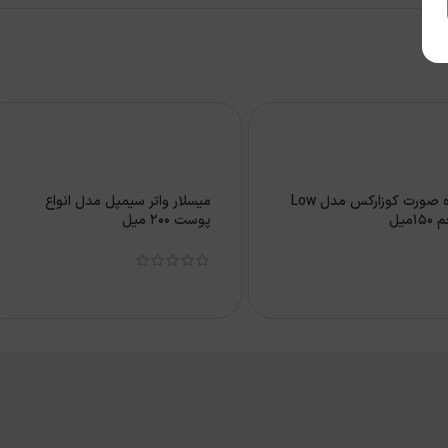
شوینده صورت کوزارکس مدل Low
میسلار واتر سیمپل مدل انواع
پوست 200 میل