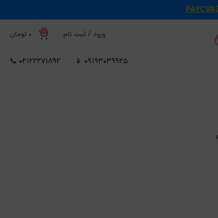
PAYCVA
0
ورود / ثبت نام
0
تومان
02122271892 📞
09193039925 📱