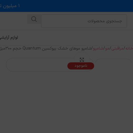
۱ میلیون تخفیف روی حداقل خرید ۵ میلیونی با کد روبه رو در درگاه اسنپ پی
لوازم آرایش
خانه
مراقبتی
مو
شامپو
شامپو موهای خشک بیوکسین Quantum حجم 300میل
بزرگنمایی تصویر
ناموجود