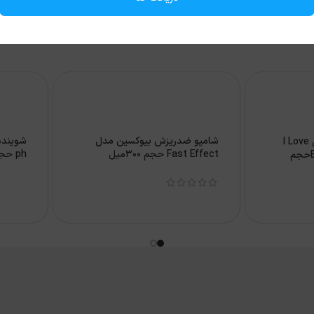
شامپو ضدریزش بیوکسین مدل
ریمل صورتی اسنس مدل I Love
Fast Effect حجم 300میل
ph حجم 150میل
Extreme Crazy Volumeحجم