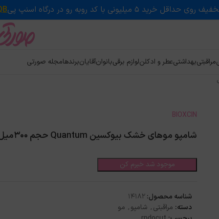
QB
ی
مراقبتی
بهداشتی
عطر و ادکلن
لوازم برقی
بانوان
آقایان
برندها
مجله صورتی
BIOXCIN
شامپو موهای خشک بیوکسین Quantum حجم 300میل
موجود شد خبرم کن
شناسه محصول:
14182
دسته:
مراقبتی
,
شامپو
,
مو
برچسب:
rpdocut