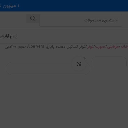
۱ میلیون تخفیف روی حداقل خرید ۵ میلیونی با کد روبه رو در درگاه اسنپ پی
لوازم آرایش
خانه
مراقبتی
صورت
تونر
تونر تسکین دهنده باباریا Aloe vera حجم 200میل
-11%
بزرگنمایی تصویر