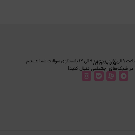
لات شما هستیم.
02122271892
ا در شبکه‌های اجتماعی دنبال کنید!