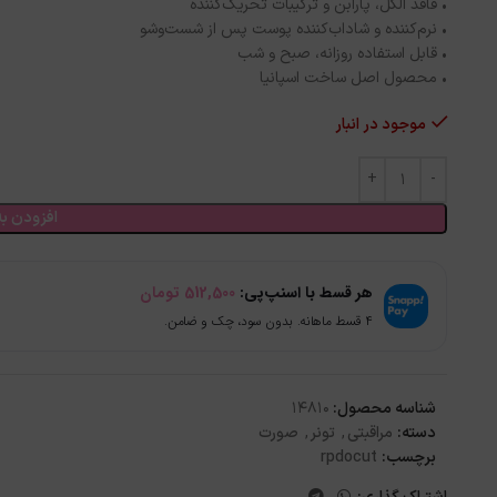
• فاقد الکل، پارابن و ترکیبات تحریک‌کننده
• نرم‌کننده و شاداب‌کننده پوست پس از شست‌وشو
• قابل استفاده روزانه، صبح و شب
• محصول اصل ساخت اسپانیا
موجود در انبار
افزودن به
هر قسط با اسنپ‌پی:
512,500
تومان
۴ قسط ماهانه. بدون سود، چک و ضامن.
شناسه محصول:
14810
دسته:
مراقبتی
,
تونر
,
صورت
برچسب:
rpdocut