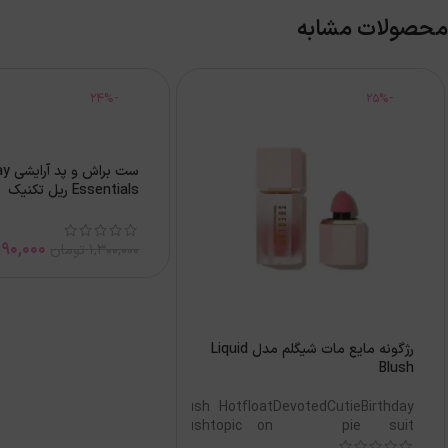
محصولات مشابه
-24%
-25%
ست برا
Essentials ریل تکنیک
90,000
1,300,000
تومان
رژگونه مایع مات شیگلم مدل Liquid
Blush
Risky
Real
petal
On
Love
Hush
Hot
float
Devoted
Cutie
Birthday
usiness
deal
talk
point
Cake
Hush
topic
on
pie
suit