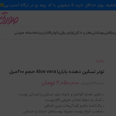
QB
ی
مراقبتی
بهداشتی
عطر و ادکلن
لوازم برقی
بانوان
آقایان
برندها
مجله صورتی
باباریا
تونر تسکین دهنده باباریا Aloe vera حجم 200میل
2,050,000
تومان
2,300,000
تومان
• حاوی عصاره آلوئه‌ورا و بابونه برای تسکین و آبرسانی پوست
• کمک به حفظ تعادل طبیعی pH پوست
• پاک‌کننده ملایم آلودگی‌ها و چربی اضافی
• مناسب انواع پوست به‌ویژه پوست‌های خشک و حساس