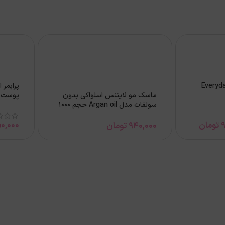
ش و پد آرایشی Everyday
ماسک مو لایتنس اسلواکی بدون
پوست چرب
سولفات مدل Argan oil حجم 1000
میل
9
تومان
0,000
940,000
تومان
swipe
Rose
right
Ritual
B