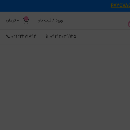
PAYCVA
0
ورود / ثبت نام
0
تومان
02122271892 📞
09193039925 📱