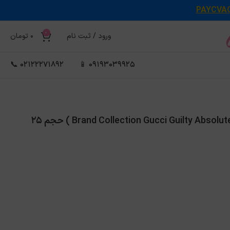
PAYCVA
0
ورود / ثبت نام
0
تومان
02122271892 📞
09193039925 📱
عطر ادکلن مردانه گوچی گیلتی ابسولوت برند کالکشن ( Brand Collection Gucci Guilty Absolute ) حجم 25