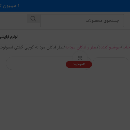
۱ میلیون تخفیف روی حداقل خرید ۵ میلیونی با کد روبه رو در درگاه اسنپ پی
لوازم آرایش
خانه
خوشبو کننده
عطر و ادکلن مردانه
عطر ادکلن مردانه گوچی گیلتی ابسولوت برند کالکشن (  Gucci Guilty Absolute
بزرگنمایی تصویر
ناموجود