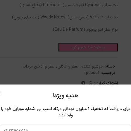
نت میانی Cypress (درخت سرو), Patchouli (نعناع هندی)
نت پایه Vetiver (خس خس), Woody Notes (نت های چوبی)
نوع عطر ادو پرفیوم (Eau De Parfum)
موجود شد خبرم کن
دسته:
خوشبو کننده
,
عطر و ادکلن
,
عطر و ادکلن مردانه
برچسب:
rpdocut
اشتراک گذاری:
×
هدیه ویژه!
برای دریافت کد تخفیف ۱ میلیون تومانی درگاه اسنپ پی، شماره موبایل خود را
وارد کنید