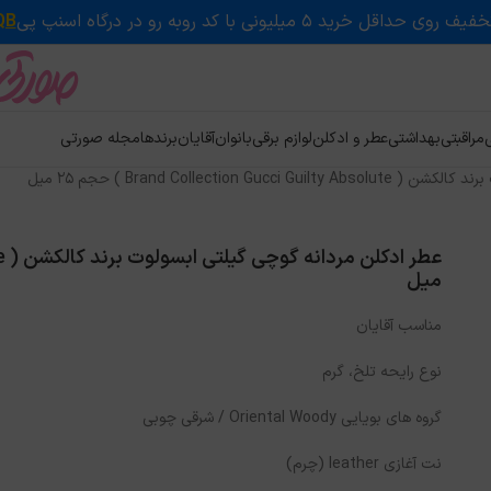
QB
ی
مراقبتی
بهداشتی
عطر و ادکلن
لوازم برقی
بانوان
آقایان
برندها
مجله صورتی
Brand Collection ) حجم 25 میل
میل
مناسب آقایان
نوع رایحه تلخ، گرم
گروه های بویایی Oriental Woody / شرقی چوبی
نت آغازی leather (چرم)