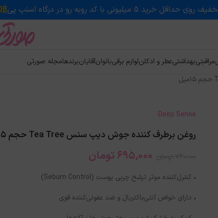
QB
ی
مراقبتی
بهداشتی
عطر و ادکلن
لوازم برقی
بانوان
آقایان
برندها
مجله صورتی
Deep Sense
روغن برطرف کننده جوش دیپ سنس Tea Tree حجم 15میل
695,000
تومان
720,000
تومان
• کنترل‌کننده موثر ترشح چربی پوست (Sebum Control)
• دارای خواص آنتی‌باکتریال و ضد عفونی‌کننده قوی