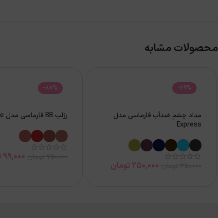
محصولات مشابه
-87%
-29%
مداد چشم ضدآب فارماسی مدل
رژلب BB فارماسی مدل All in One
Express
99,000
ت
750,000
تومان
250,000
تومان
350,000
تومان