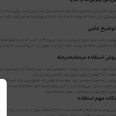
مزیت اصلی این محصول، اثرگذاری مستقیم روی غدد چربی است. روغن درخت چای به 
شیمیایی، این است که پوست را به شدت خشک و پوسته‌پوسته نمی‌کند، بلکه با ح
توضیح علمی
روغن درخت چای حاوی ترکیباتی به نام “ترپینن-4-ال” است که قدرت فوق‌العاده‌ای در از بین بردن دیواره سلولی باکتری‌های “P. acnes” (عامل اصلی جوش) دارد. از سوی دیگر،
C، به انقباض منافذ باز پوست کمک کرده و به عنوان یک آنتی‌اکسیدان، اجازه نمی‌دهد جای جوش‌ها به لک‌های تیره تبدیل شوند. این ترکیب هوشمندانه باعث می‌شود روند بهبود آکنه تسریع گردد.
روش استفاده مرحله‌به‌مرحله
ابتدا صورت خود را با یک شوینده مخصوص پوست چرب (مانند ژل شستشوی بام
مقدار ۱ تا ۲ قطره از روغن را روی نوک انگشتان خود بریزید.
روغن را به صورت موضعی روی جوش‌ها یا نواحی که ترشح چربی زیاد است (مانند پ
در صورت تمایل، می‌توانید آن را با کرم مرطوب‌کننده خود مخلوط کرده و به کل صو
برای نتایج بهتر، شب‌ها قبل از خواب استفاده شود.
نکات مهم استفاده
این روغن بسیار غلیظ و قدرتمند است؛ لذا از استفاده بیش از حد آن در یک ن
جوش، مصرف ضدآفتاب در طول روز الزامی است.