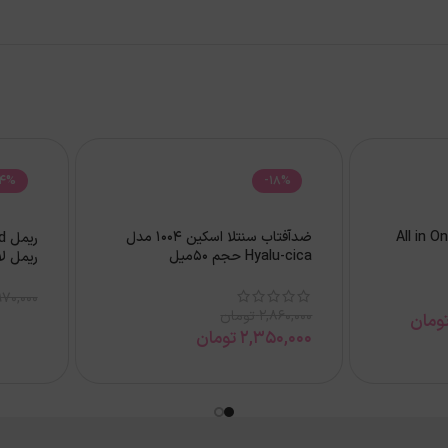
14%
-18%
ضدآفتاب سنتلا اسکین 1004 مدل
ر
Hyalu-cica حجم 50میل
ریمل ل
970,000
2,860,000
تومان
ومان
2,350,000
تومان