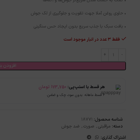
• کمک به خشک شدن سریع‌تر جوش‌ها و آکنه‌ها
• حاوی روغن آملا جهت تقویت و جلوگیری از لک جوش
• بافت سبک با جذب سریع بدون ایجاد حس سنگینی
فقط 3 عدد در انبار موجود است
افزودن به
هر قسط با اسنپ‌پی:
173,750
تومان
۴ قسط ماهانه. بدون سود، چک و ضامن.
شناسه محصول:
18771
دسته:
مراقبتی
,
صورت
,
ضد جوش
اشتراک گذاری: