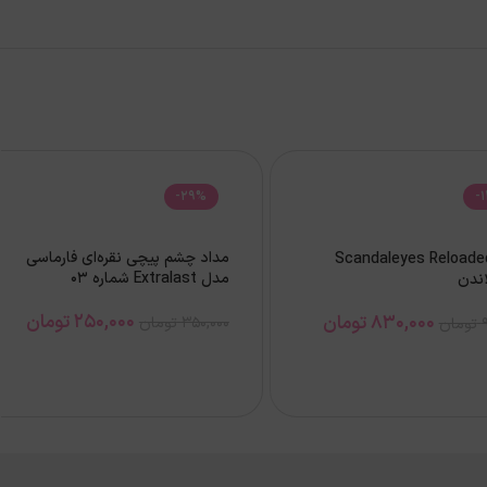
-29%
-
مداد چشم پیچی نقره‌ای فارماسی
یمل Scandaleyes Reloaded
مدل Extralast شماره 03
اندن
250,000
تومان
830,000
تومان
350,000
تومان
تومان