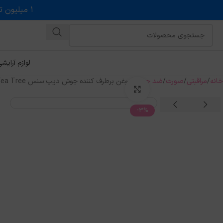
۱ میلیون تخفیف روی حداقل خرید ۵ میلیونی با کد روبه رو در درگاه اسنپ پی
لوازم آرایش
خانه
مراقبتی
صورت
ضد جوش
روغن برطرف کننده جوش دیپ سنس Tea Tree حجم 15میل
بزرگنمایی تصویر
-3%