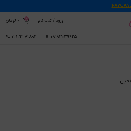
PAYCVA
0
ورود / ثبت نام
0
تومان
02122271892 📞
09193039925 📱