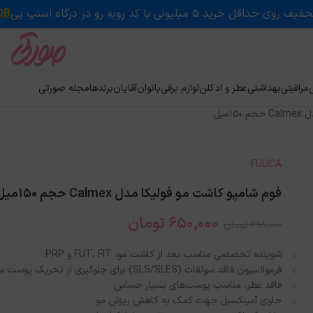
QB
ی
مراقبتی
بهداشتی
عطر و ادکلن
لوازم برقی
بانوان
آقایان
برندها
مجله صورتی
میل
FULICA
فوم شامپو کاشت مو فولیکا مدل Calmex حجم 150میل
650,000
تومان
698,000
تومان
شوینده تخصصی مناسب بعد از کاشت مو، FUT، FIT و PRP
فرمولاسیون فاقد سولفات (SLS/SLES) برای جلوگیری از تحریک پوست سر
فاقد عطر، مناسب پوست‌های بسیار حساس
حاوی آمینکسیل جهت کمک به کاهش ریزش مو