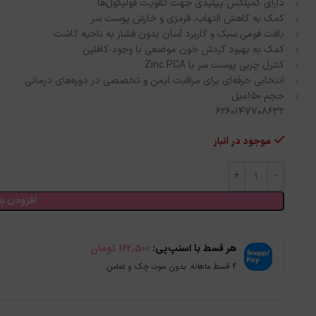
دارای کمپلکس پپتیدی جهت تقویت فولیکول‌ها
کمک به کاهش التهاب، قرمزی و خارش پوست سر
بافت فومی سبک و کاربرد آسان بدون فشار به ناحیه کاشت
کمک به بهبود گردش خون موضعی با وجود کافئین
کنترل چربی پوست سر با Zinc PCA
انتخابی حرفه‌ای برای مراقبت ایمن و تخصصی در دوره‌های درمانی
حجم 150میل
6260147708632
موجود در انبار
افزودن به
هر قسط با اسنپ‌پی:
162,500
تومان
۴ قسط ماهانه. بدون سود، چک و ضامن.