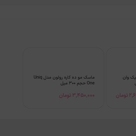
یک وان
ماسک مو ده کاره رولون مدل Uniq
One حجم 300 میل
2,
تومان
3,450,000
تومان