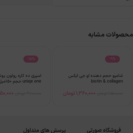
محصولات مشابه
-15%
-9%
شامپو حجم دهنده او جی ايكس
اسپری ده کاره رولون یون
biotin & collagen
uniqe one حجم 150ميل
1,360,000
تومان
650,000
1,500,000
تومان
3,100,000
تومان
فروشگاه صورتی
پرسش های متداول