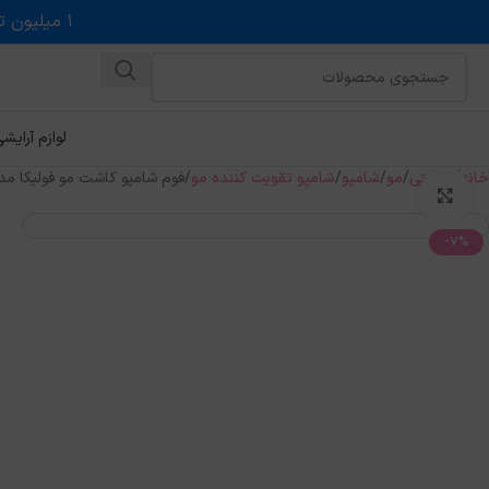
۱ میلیون تخفیف روی حداقل خرید ۵ میلیونی با کد روبه رو در درگاه اسنپ پی
لوازم آرایش
خانه
مراقبتی
مو
شامپو
شامپو تقویت کننده مو
فوم شامپو کاشت مو فولیکا مدل Calmex حجم 150
بزرگنمایی تصویر
-7%