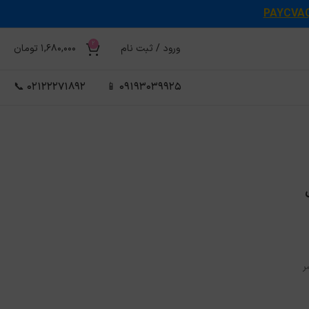
PAYCVA
2
ورود / ثبت نام
1,680,000
تومان
02122271892 📞
09193039925 📱