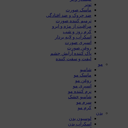
تونر
ماسک صورت
ضد چروک و ضد افتادگی
ترمیم کننده صورت
مراقبت از مژه و ابرو
کرم روز و شب
اسکراب و لایه بردار
اسپری صورت
روغن صورت
پاک کننده آرایش چشم
لیفت و سفت کننده
مو
شامپو
ماسک مو
روغن مو
اسپری مو
نرم کننده مو
شامپو خشک
سرم مو
کرم مو
بدن
لوسیون بدن
اسکراب بدن