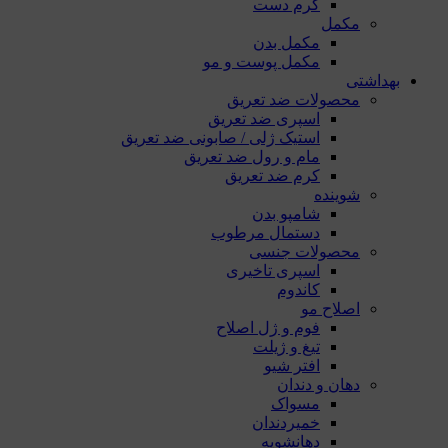
کرم دست
مکمل
مکمل بدن
مکمل پوست و مو
بهداشتی
محصولات ضد تعریق
اسپری ضد تعریق
استیک ژلی / صابونی ضد تعریق
مام و رول ضد تعریق
کرم ضد تعریق
شوینده
شامپو بدن
دستمال مرطوب
محصولات جنسی
اسپری تاخیری
کاندوم
اصلاح مو
فوم و ژل اصلاح
تیغ و ژیلت
افتر شیو
دهان و دندان
مسواک
خمیردندان
دهانشویه