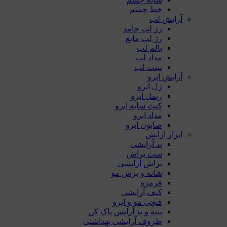
خط چشم
آرایش لب
رژ لب جامد
رژ لب مایع
بالم لب
مداد لب
تینت لب
آرایش ابرو
ژل ابرو
ریمل ابرو
کیت سایه ابرو
مداد ابرو
صابون ابرو
ابزار آرایش
پد آرایشی
ست براش
براش آرایشی
شانه و برس مو
فرمژه
کیف آرایشی
قیچی مو و ابرو
پنبه و پد آرایش پاک کن
ظروف آرایشی بهداشتی