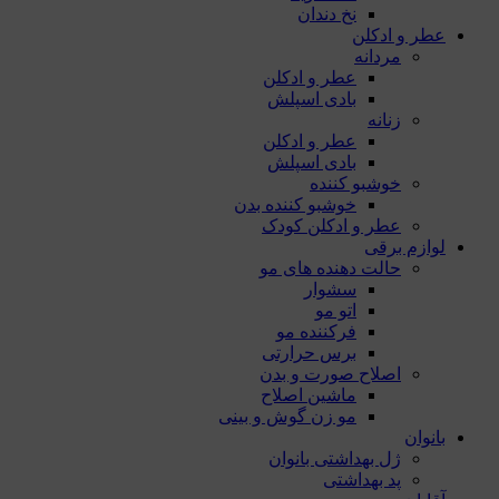
نخ دندان
عطر و ادکلن
مردانه
عطر و ادکلن
بادی اسپلش
زنانه
عطر و ادکلن
بادی اسپلش
خوشبو کننده
خوشبو کننده بدن
عطر و ادکلن کودک
لوازم برقی
حالت دهنده های مو
سشوار
اتو مو
فرکننده مو
برس حرارتی
اصلاح صورت و بدن
ماشین اصلاح
مو زن گوش و بینی
بانوان
ژل بهداشتی بانوان
پد بهداشتی