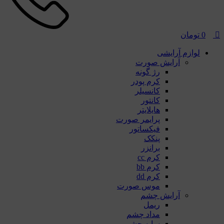
0
تومان
لوازم آرایشی
آرایش صورت
رژ گونه
کرم پودر
کانسیلر
کانتور
هایلایتر
پرایمر صورت
فیکساتور
پنکک
برانزر
كرم cc
کرم bb
کرم dd
موس صورت
آرایش چشم
ریمل
مداد چشم
سایه چشم