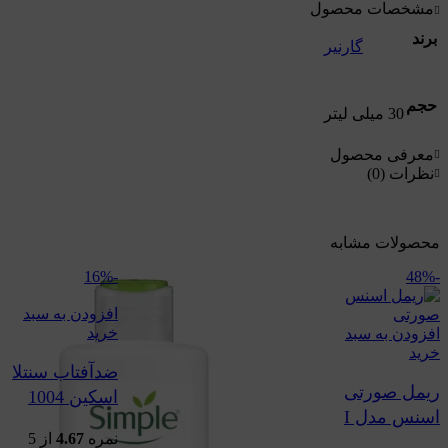
مشخصات محصول
برند
گارنیر
حجم
30 میلی لیتر
معرفی محصول
نظرات (0)
محصولات مشابه
-16%
-48%
افزودن به سبد
خرید
افزودن به سبد
خرید
ضدآفتاب سنتلا
ریمل صورتی
اسکین 1004
اسنس مدل I
مدل Hyalu-
نمره
4.67
از 5
Love Extreme
cica حجم