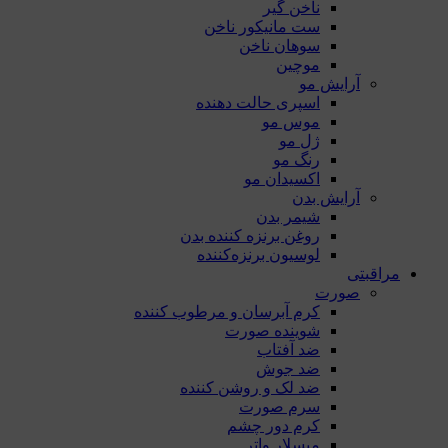
ناخن گیر
ست مانیکور ناخن
سوهان ناخن
موچین
آرایش مو
اسپری حالت دهنده
موس مو
ژل مو
رنگ مو
اکسیدان مو
آرایش بدن
شیمر بدن
روغن برنزه کننده بدن
لوسیون برنزه‌کننده
مراقبتی
صورت
کرم آبرسان و مرطوب کننده
شوینده صورت
ضد آفتاب
ضد جوش
ضد لک و روشن کننده
سرم صورت
کرم دور چشم
میسلار واتر