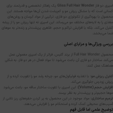
اسپری دو فاز
Gliss Full Hair Wonder
یک راهکار تخصصی و قدرتمند برای
کسانی است که با مشکل ریزش مو و کم‌پشت شدن آن‌ها مواجه هستند. این
محصول با بهره‌گیری از تکنولوژی دو فازی، ترکیبی از مواد آبرسان و روغن‌های
مغذی را به لایه‌های مختلف مو می‌رساند. این اسپری نه تنها ریزش مو را از ریشه
کنترل می‌کند، بلکه با افزایش تراکم و حجم، ظاهری پرپشت‌تر و زنده‌تر به موهای
شما می‌بخشد.
بررسی ویژگی‌ها و مزایای اصلی
محصول Full Hair Wonder از برند گلیس، فراتر از یک اسپری معمولی عمل
می‌کند. ساختار دو فازی آن باعث می‌شود تا مواد فعال در هر دو فاز، به شکلی
هماهنگ عمل کنند:
کنترل ریزش مو:
با تغذیه فولیکول‌های مو، چرخه رشد مو را تقویت کرده و از
ریزش زودرس جلوگیری می‌کند.
افزایش حجم (Volume):
این اسپری با تقویت ساختار ساقه مو، باعث می‌شود
موها حجیم‌تر و پرپشت‌تر به نظر برسند.
ترمیم ساختاری:
مواد موجود در این محصول به پر کردن حفره‌های ریز ناشی از
آسیب‌های محیطی کمک کرده و استحکام مو را افزایش می‌دهند.
توضیح علمی اما قابل فهم