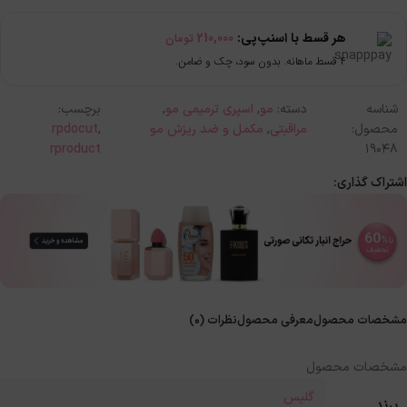
هر قسط با اسنپ‌پی:
210,000
تومان
۴ قسط ماهانه. بدون سود، چک و ضامن.
شناسه
دسته:
مو
,
اسپری ترمیمی مو
,
برچسب:
محصول:
مراقبتی
,
مکمل و ضد ریزش مو
,
rpdocut
rproduct
19048
اشتراک گذاری:
مشخصات محصول
معرفی محصول
نظرات (0)
مشخصات محصول
گلیس
برند