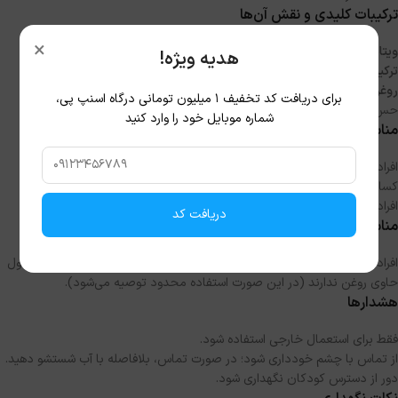
ترکیبات کلیدی و نقش آن‌ها
×
ویتامین‌ها و مواد مغذی:
تقویت فولیکول‌ها و بهبود سلامت پوست سر.
هدیه ویژه!
ترکیبات آبرسان:
جلوگیری از خشکی و شکنندگی ساقه مو.
روغن‌های سبک مغذی:
ایجاد درخشندگی و جلوگیری از وز شدن بدون ایجاد
برای دریافت کد تخفیف ۱ میلیون تومانی درگاه اسنپ پی،
حس چربی.
شماره موبایل خود را وارد کنید
مناسب چه کسانی است
افرادی که با ریزش موی شدید یا موهای کم‌پشت روبرو هستند.
کسانی که موهایشان آسیب دیده و فاقد حجم و تراکم است.
افرادی که به دنبال محصولی سبک برای حجم‌دهی روزانه هستند.
دریافت کد
مناسب چه کسانی نیست
افرادی که پوست سر بسیار چرب دارند و تمایلی به استفاده از هیچ‌گونه محصول
حاوی روغن ندارند (در این صورت استفاده محدود توصیه می‌شود).
هشدارها
فقط برای استعمال خارجی استفاده شود.
از تماس با چشم خودداری شود؛ در صورت تماس، بلافاصله با آب شستشو دهید.
دور از دسترس کودکان نگهداری شود.