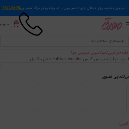
۱ میلیون تخفیف روی حداقل خرید ۵ میلیونی با کد روبه رو در درگاه اسنپ پی
PAYCVAQB
0
0
تومان
خانه
مراقبتی
مو
اسپری ترمیمی مو
اسپری دوفاز ضدریزش گلیس Full hair wonder حجم 200میل
بزرگنمایی تصویر
گلیس