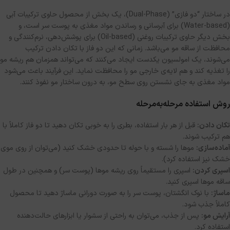
در ساختار “دو فازی” (Dual-Phase)، یک بخش از محصول حاوی ترکیبات آبی
(Water-based) برای آبرسانی و رساندن مواد مغذی به پوست سر است، و
بخش دیگر حاوی ترکیبات روغنی (Oil-based) برای پوشش‌دهی، نرم‌کنندگی و
محافظت از ساقه مو می‌باشد. زمانی که این دو فاز با تکان دادن ترکیب
می‌شوند، یک امولسیون یکدست ایجاد می‌کنند که می‌تواند همزمان هم ریشه مو
را تغذیه کند و هم لایه‌ی خارجی مو را محافظت نماید. این فرآیند باعث می‌شود
مواد مغذی به جای نشستن روی سطح مو، به درون ساختار مو نفوذ کنند.
روش استفاده مرحله‌به‌مرحله
تکان دادن:
قبل از هر بار استفاده، بطری را به خوبی تکان دهید تا دو فاز کاملاً با
هم ترکیب شوند.
آماده‌سازی:
موها را شسته و با حوله تا حدودی خشک کنید (می‌توان از روی موی
خشک نیز استفاده کرد).
اسپری کردن:
اسپری را مستقیماً روی ریشه موها (پوست سر) و همچنین در طول
ساقه موها اسپری کنید.
ماساژ:
با نوک انگشتان، پوست سر را به صورت دورانی ماساژ دهید تا محصول
کاملاً جذب شود.
آرایش مو:
پس از جذب، می‌توان به راحتی از سشوار یا ابزارهای حالت‌دهنده
استفاده کرد.