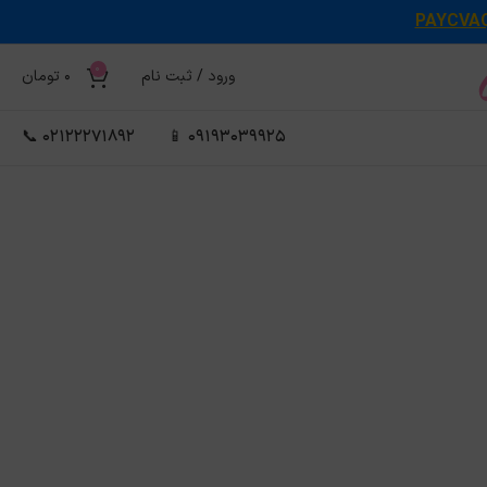
PAYCVA
0
ورود / ثبت نام
0
تومان
02122271892 📞
09193039925 📱