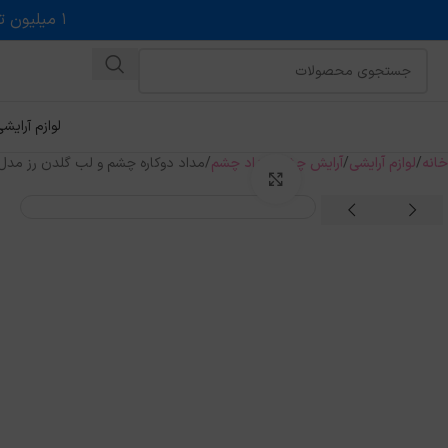
۱ میلیون تخفیف روی حداقل خرید ۵ میلیونی با کد روبه رو در درگاه اسنپ پی
لوازم آرایش
خانه
لوازم آرایشی
آرایش چشم
مداد چشم
مداد دوکاره چشم و لب گلدن رز مدل iracle
بزرگنمایی تصویر