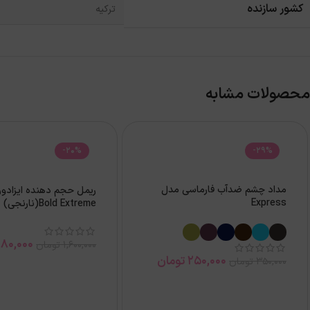
کشور سازنده
ترکیه
محصولات مشابه
-20%
-29%
مداد چشم ضدآب فارماسی مدل
Express
Bold Extreme(نارنجی)
280,000
1,600,000
تومان
250,000
تومان
350,000
تومان