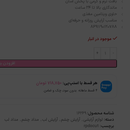
بافت نرم و کرمی با پخش آسان
ماندگاری بالا تا 24 ساعت
حاوی ویتامین مغذی
مناسب آرایش روزانه و حرفه‌ای
8691190120788
موجود در انبار
افزودن به
هر قسط با اسنپ‌پی:
718,750
تومان
۴ قسط ماهانه. بدون سود، چک و ضامن.
شناسه محصول:
16269
دسته:
لوازم آرایشی
,
آرایش چشم
,
آرایش لب
,
مداد چشم
,
مداد لب
برچسب:
rpdocut