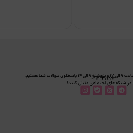
لات شما هستیم.
02122271892
ا در شبکه‌های اجتماعی دنبال کنید!