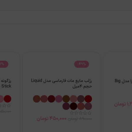
9%
-49%
رژلب مایع مات فارماسی مدل Liquid
ریمل حجم دهنده ایزادورا مدل Big
حجم 4میل
h Stick
1,
تومان
850,000
450,000
تومان
890,000
تومان