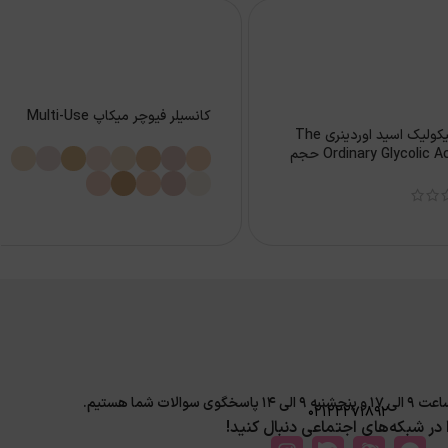
کانسیلر فیوچر میکاپ Multi-Use
تونر گلیکولیک اسید اوردینری The
Ordinary Glycolic Acid 7% حجم
لات شما هستیم.
02122271892
ا در شبکه‌های اجتماعی دنبال کنید!