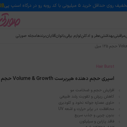
QB
ی
مراقبتی
بهداشتی
عطر و ادکلن
لوازم برقی
بانوان
آقایان
برندها
مجله صورتی
Hair Burst
اسپری حجم دهنده هیربرست Volume & Growth حجم 125 میل
افزایش حجم و ضخامت مو
کاهش ریزش و تقویت رشد طبیعی
حاوی عصاره جوانه نخود و کلودبری
محافظت در برابر حرارت و اشعه UV
بدون چربی و جذب سریع
فاقد پارابن و سیلیکون