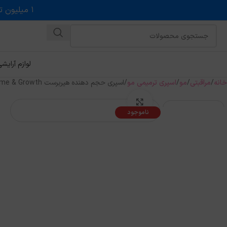
۱ میلیون تخفیف روی حداقل خرید ۵ میلیونی با کد روبه رو در درگاه اسنپ پی
لوازم آرایش
خانه
مراقبتی
مو
اسپری ترمیمی مو
اسپری حجم دهنده هیربرست Volume & Growth حجم 125 میل
بزرگنمایی تصویر
ناموجود