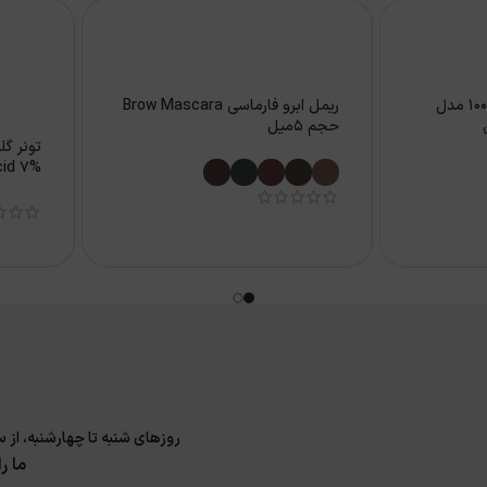
ضدآفتاب سنتلا اسکین 1004 مدل
ریمل ابرو فارماسی Brow Mascara
حجم 5میل
240 میل
روزهای شنبه تا چهارشنبه، از ساعت 9 الی 17 و پنجشنبه 9 الی 14 پاسخگوی سوا
ما ر