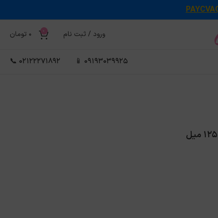
PAYCVA
0
ورود / ثبت نام
0
تومان
02122271892 📞
09193039925 📱