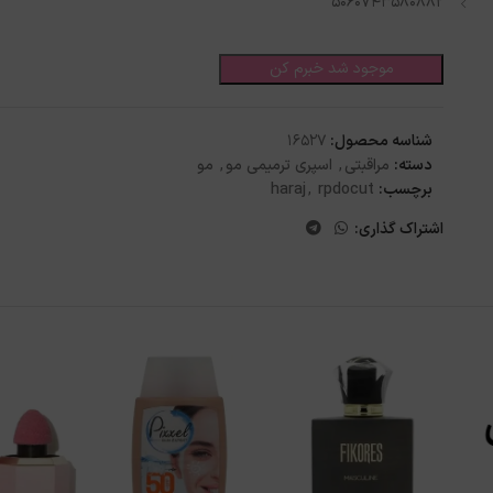
5060743580882
موجود شد خبرم کن
شناسه محصول:
16527
دسته:
مراقبتی
,
اسپری ترمیمی مو
,
مو
برچسب:
rpdocut
,
haraj
اشتراک گذاری: