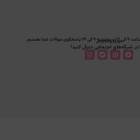
لات شما هستیم.
02122271892
ا در شبکه‌های اجتماعی دنبال کنید!