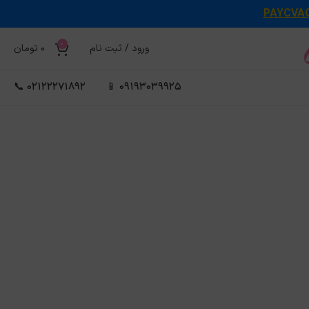
PAYCVA
0
ورود / ثبت نام
0
تومان
02122271892 📞
09193039925 📱