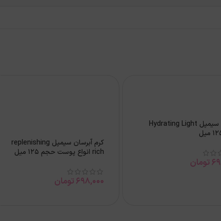
آبرسان سیمپل Hydrating Light
كرم آبرسان سيمپل replenishing
rich انواع پوست حجم 125 ميل
69
تومان
698,000
تومان