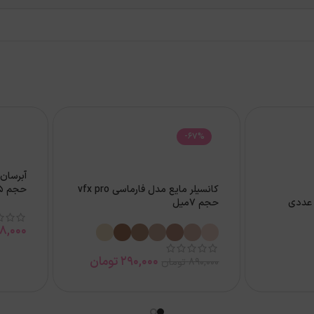
-67%
کانسیلر مایع مدل فارماسی vfx pro
حجم 125 میل
حجم 7میل
8,000
290,000
تومان
890,000
تومان