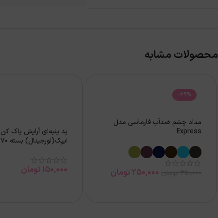
محصولات مشابه
-29%
مداد چشم ضدآب فارماسی مدل
Express
پد پنبه‌ای آرایش پاک کن
ایپک(اورجینال) بسته 70 عددی
150,000
تومان
250,000
تومان
350,000
تومان