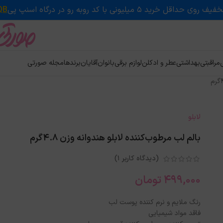
QB
ی
مراقبتی
بهداشتی
عطر و ادکلن
لوازم برقی
بانوان
آقایان
برندها
مجله صورتی
لابلو
بالم لب مرطوب‌کننده لابلو هندوانه وزن 4.8گرم
(دیدگاه کاربر
1
)
499,000
تومان
رنگ ملایم و نرم کننده پوست لب
فاقد مواد شیمیایی