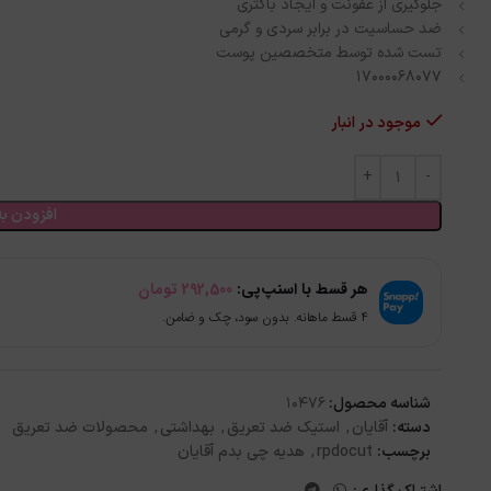
جلوگیری از عفونت و ایجاد باکتری
ضد حساسیت در برابر سردی و گرمی
تست شده توسط متخصصین پوست
17000068077
موجود در انبار
افزودن به
هر قسط با اسنپ‌پی:
292,500
تومان
۴ قسط ماهانه. بدون سود، چک و ضامن.
شناسه محصول:
10476
دسته:
آقایان
,
استیک ضد تعریق
,
بهداشتی
,
محصولات ضد تعریق
برچسب:
rpdocut
,
هدیه چی بدم آقایان