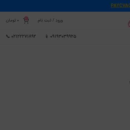
PAYCVA
0
ورود / ثبت نام
0
تومان
02122271892 📞
09193039925 📱