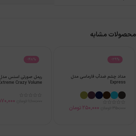
محصولات مشابه
-48%
-29%
مداد چشم ضدآب فارماسی مدل
Express
12میل
570,000
1,100,000
تومان
250,000
تومان
350,000
تومان