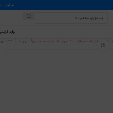
۱ میلیون تخفیف روی حداقل خرید ۵ میلیونی با کد روبه رو در درگاه اسنپ پی
لوازم آرایش
خانه
بهداشتی
محصولات ضد تعریق
استیک ضد تعریق
مام رایت گارد ژله ای مدل FRESH BLAST حج
بزرگنمایی تصویر