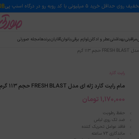
QB
ی
مراقبتی
بهداشتی
عطر و ادکلن
لوازم برقی
بانوان
آقایان
برندها
مجله صورتی
م 113 گرم
رایت گارد
مام رایت گارد ژله ای مدل FRESH BLAST حجم 113 گرم
1,170,000
تومان
حفظ رطوبت
ضد لک روی لباس
فاقد عوامل تحریک کننده
ماندگاری 72 ساعته