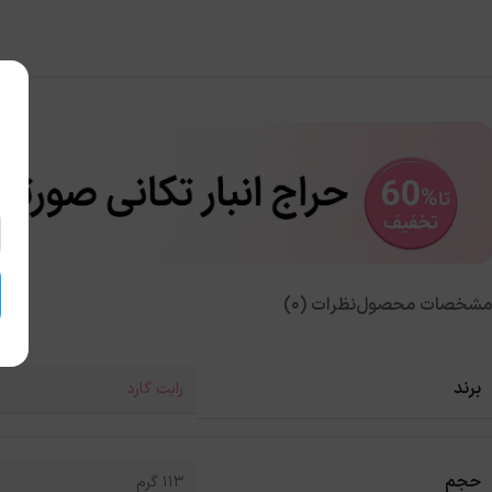
مشخصات محصول
نظرات (0)
برند
رایت گارد
حجم
113 گرم