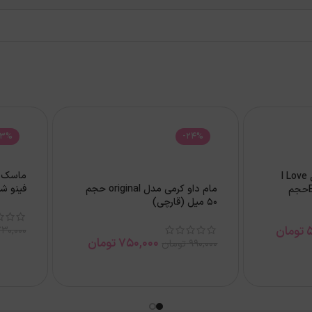
23%
-24%
ماسک م
ریمل صورتی اسنس مدل I Love
مام داو کرمی مدل original حجم
فینو شیس
Extreme Crazy Volumeحجم
50 ميل (قارچی)
تومان
730,000
750,000
تومان
990,000
تومان