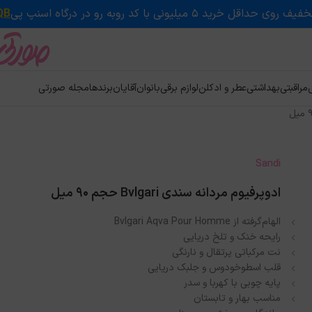
QB
ی
مراقبتی
بهداشتی
عطر و ادکلن
لوازم برقی
بانوان
آقایان
برندها
مجله صورتی
Sandi
ادوپرفیوم مردانه سندی Bvlgari حجم ۹۰ میل
الهام‌گرفته از Bvlgari Aqva Pour Homme
رایحه خنک و تلخ دریایی
نت مرکباتی پرتقال و نارنگی
قلب اسطوخودوس و جلبک دریایی
پایه چوبی با کهربا و سدر
مناسب بهار و تابستان