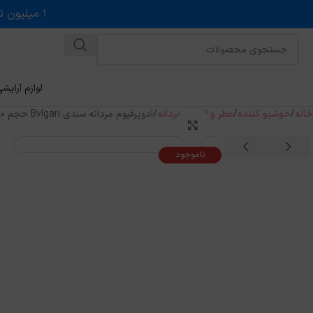
۱ میلیون تخفیف روی حداقل خرید ۵ میلیونی با کد روبه رو در درگاه اسنپ پی
لوازم آرایش
خانه
خوشبو کننده
عطر و ادکلن مردانه
ادوپرفیوم مردانه سندی Bvlgari حجم ۹۰ میل
بزرگنمایی تصویر
ناموجود