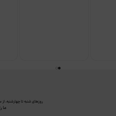
روزهای شنبه تا چهارشنبه، از ساعت 9 الی 17 و پنجشنبه 9 الی 14 پاسخگوی سوا
ما ر