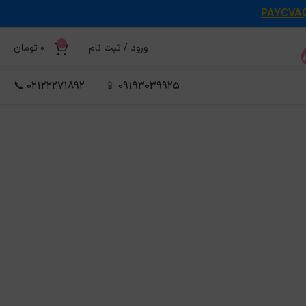
PAYCVA
0
ورود / ثبت نام
0
تومان
02122271892 📞
09193039925 📱