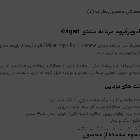
معرفی محصول
نظرات (0)
ادوپرفیوم مردانه سندی Bvlgari
عطر ادکلن مردانه سندی our Homme
شیک‌پوش و پرانرژی است.
بولگاری آکوا بدون شک یکی از ماندگارترین و موفق‌ترین عطرهای خنک مردانه در 
پایه‌ای چوبی، عطری متعادل، جذاب و روزمره خلق کرده که برای استفاده در روزهای
نت‌ های بویایی
نت اولیه: پرتقال، برگ درخت نارنج، نارنگی ماندارین
نت میانی: اسطوخودوس، گل پنبه، جلبک دریایی
نت پایه: روایح چوبی، سالویا (مریم گلی)، کهربا، سدر، نعناع هندی
طبع: خنک و تلخ
گروه بویایی: دریایی، مرکباتی، چوبی
نحوه استفاده از محصول