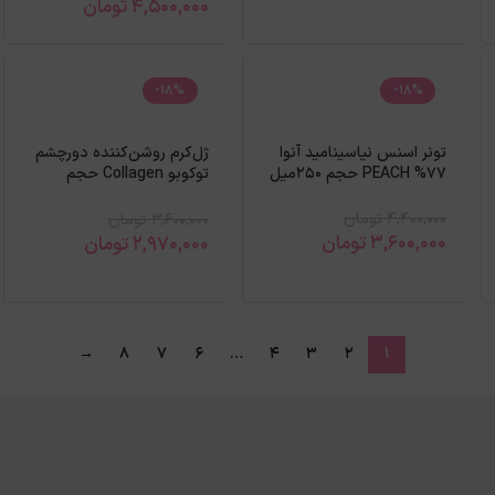
4,500,000
تومان
-18%
-18%
تونر اسنس نیاسینامید آنوا
ژل‌کرم روشن‌کننده دورچشم
77% PEACH حجم 250میل
توکوبو Collagen حجم
30میل
4,400,000
تومان
3,600,000
تومان
3,600,000
تومان
2,970,000
تومان
→
8
7
6
…
4
3
2
1