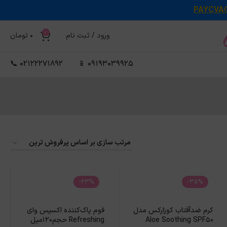
PAYCVA
0
ورود / ثبت نام
0
تومان
02122271892 📞
09193039925 📱
-23%
-35%
کرم ضدآفتاب کوزارکس مدل
فوم پاک‌کننده اکسیس وای
Aloe Soothing SPF50
Refreshing حجم120میل