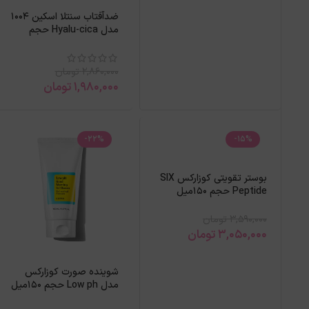
ضدآفتاب سنتلا اسکین 1004
مدل Hyalu-cica حجم
50میل
2,860,000
تومان
1,980,000
تومان
-22%
-15%
بوستر تقویتی کوزارکس SIX
Peptide حجم 150میل
3,590,000
تومان
3,050,000
تومان
شوینده صورت کوزارکس
مدل Low ph حجم 150میل