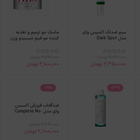
سرم ضدلک اکسیس وای
ماسک مو ترمیم و تغذیه
مدل Dark Spot
کننده مو فینو شیسیدو وزن
Correcting حجم 50میل
230گرم
2,730,000
تومان
2,730,000
تومان
2,350,000
تومان
2,100,000
تومان
-19%
-23%
ضدآفتاب فیزیکی اکسیس
وای مدل Complete No-
Stress حجم 50میل
3,440,000
تومان
2,800,000
تومان