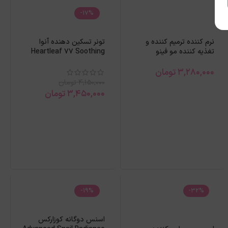
-17%
نرم کننده ترمیم کننده و
تونر تسکین دهنده آنوا
تغذیه کننده مو فینو
Heartleaf 77 Soothing
شیسیدو حجم 550 میل
حجم 250میل
3,280,000
تومان
4,150,000
تومان
3,450,000
تومان
-19%
-32%
اسنس دوگانه کوزارکس