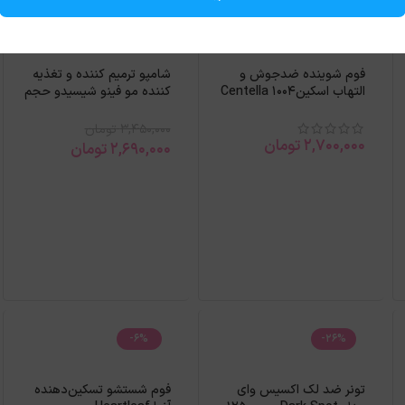
-22%
فوم شوینده ضدجوش و
شامپو ترمیم کننده و تغذیه
التهاب اسکین1004 Centella
کننده مو فینو شیسیدو حجم
Ampoule
550 میل
3,450,000
تومان
2,700,000
تومان
2,690,000
تومان
-6%
-26%
تونر ضد لك اكسيس وای
فوم شستشو تسکین‌دهنده