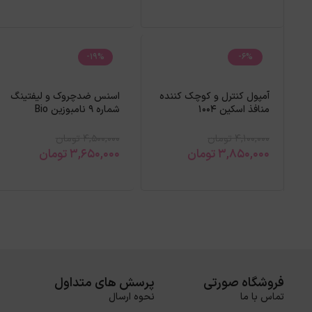
-19%
-6%
آمپول کنترل و کوچک کننده
اسنس ضدچروک و لیفتینگ
منافذ اسکین 1004
شماره 9 نامبوزین Bio
Poremizing Fresh حجم
Lifting
100 میل
4,100,000
تومان
4,500,000
تومان
3,850,000
تومان
3,650,000
تومان
فروشگاه صورتی
پرسش های متداول
تماس با ما
نحوه ارسال