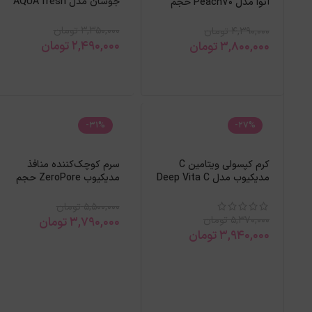
جوسان مدل AQUA fresh
آنوا مدل Peach70 حجم
Rice+B5
30میل
3,350,000
تومان
4,390,000
تومان
2,490,000
تومان
3,800,000
تومان
-31%
-27%
کرم کپسولی ویتامین C
سرم کوچک‌کننده منافذ
مدیکیوب مدل Deep Vita C
مدیکیوب ZeroPore حجم
حجم ۵۵گرم
30میل
5,500,000
تومان
5,370,000
تومان
3,790,000
تومان
3,940,000
تومان