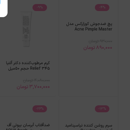
-9%
-4%
پچ ضدجوش کوزارکس مدل
Acne Pimple Master
930,000
تومان
890,000
تومان
کرم مرطوب‌کننده دکتر آلتیا
Relief 345 حجم 50میل
4,080,000
تومان
3,700,000
تومان
-26%
-13%
ضدآفتاب آبرسان بیوتی آف
سرم روشن کننده نیاسینامید