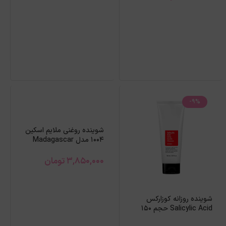
-9%
شوینده روغنی ملایم اسکین
1004 مدل Madagascar
Centella حجم 200 میل
3,850,000
تومان
شوینده روزانه کوزارکس
Salicylic Acid حجم 150
میل