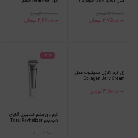
مدل Dark Spot حجم 125
آنوا Heartleaf حجم
ميل
150میل
3,700,000
تومان
2,400,000
تومان
2,750,000
تومان
2,260,000
تومان
-31%
ژل کرم کلاژن مدیکیوب مدل
Collagen Jelly Cream
حجم ۱۱۰میل
4,500,000
تومان
کرم دورچشم ضدپیری آقایان
شیسیدو Total Revitalizer
6,500,000
تومان