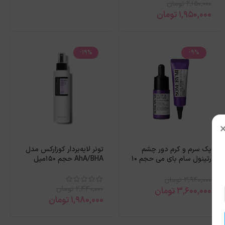
2,150,000
تومان
1,950,000
تومان
-19%
-9%
پک سرم و کرم دور چشم
تونر لایه‌بردار کوزارکس مدل
رتینول سام بای می حجم 10
AhA/BHA حجم 150میل
میل
3,940,000
تومان
2,440,000
تومان
3,600,000
تومان
1,980,000
تومان