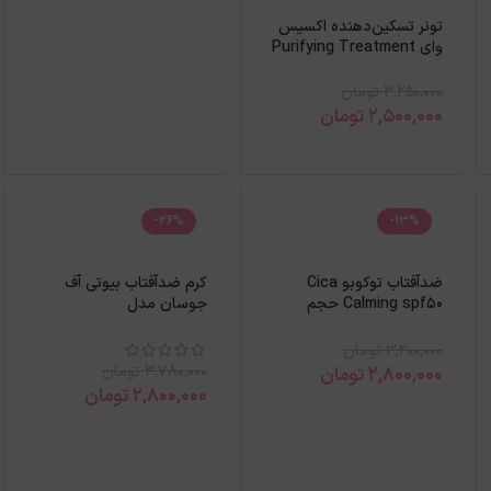
تونر تسکین‌دهنده اکسیس
وای Purifying Treatment
3,250,000
تومان
2,500,000
تومان
-26%
-13%
ضدآفتاب توکوبو Cica
کرم ضدآفتاب بیوتی آف
Calming spf50 حجم
جوسان مدل
50میل
Rice+Probiotics حجم
50میل
3,200,000
تومان
3,780,000
تومان
2,800,000
تومان
2,800,000
تومان