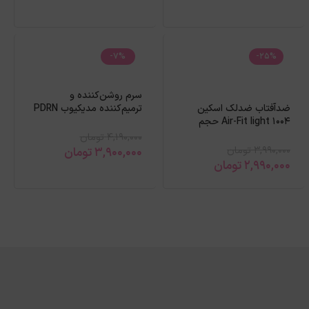
-7%
-25%
سرم روشن‌کننده و
ضدآفتاب ضدلک اسکین
ترمیم‌کننده مدیکیوب PDRN
1004 Air-Fit light حجم
PINK
50میل
4,190,000
تومان
3,990,000
تومان
3,900,000
تومان
2,990,000
تومان