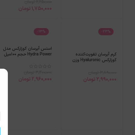
2,250,000
تومان
1,750,000
تومان
-13%
-23%
اسنس آبرسان کوزارکس مدل
کرم آبرسان تقویت‌کننده
Hydra Power حجم 100میل
کوزارکس Hyaluronic وزن
100گرم
3,400,000
تومان
3,890,000
تومان
2,960,000
تومان
2,990,000
تومان