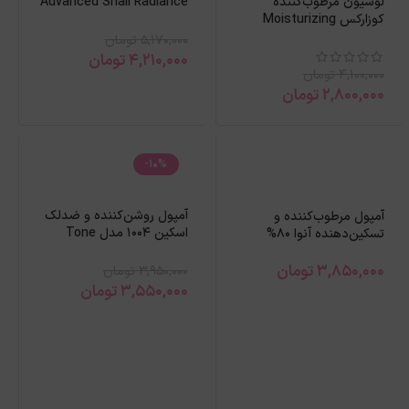
لوسیون مرطوب‌کننده
Advanced Snail Radiance
کوزارکس Moisturizing
Dual حجم 80میل
حجم 100میل
5,170,000
تومان
4,210,000
تومان
4,100,000
تومان
2,800,000
تومان
-10%
آمپول روشن‌کننده و ضدلک
آمپول مرطوب‌کننده و
اسکین 1004 مدل Tone
تسکین‌دهنده آنوا 80%
Brightening حجم 100 میل
HeartLeaf
3,850,000
تومان
3,950,000
تومان
3,550,000
تومان