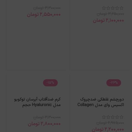
حجم 50میل
3,300,000
تومان
2,550,000
تومان
3,250,000
تومان
2,100,000
تومان
-15%
-26%
دورچشم غلطکی ضدچروک
کرم ضدآفتاب آبرسان توکوبو
اکسیس وای مدل Collagen
مدل Hyaluronic حجم
حجم 10میل
50میل
3,300,000
تومان
2,975,000
تومان
2,800,000
تومان
2,200,000
تومان