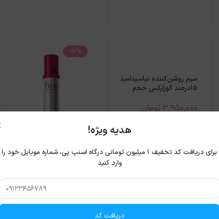
-12%
سرم روشن‌کننده نیاسینامید
15درصد کوزارکس حجم
20میل
3,950,000
تومان
×
هدیه ویژه!
روغن مو ترمیم و
برای دریافت کد تخفیف ۱ میلیون تومانی درگاه اسنپ پی، شماره موبایل خود را
تقویت‌کننده فینو شیسیدو
وارد کنید
حجم 70میل
2,830,000
تومان
2,500,000
تومان
دریافت کد