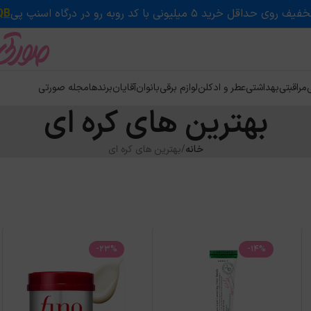
QB
ی
مراقبتی
بهداشتی
عطر و ادکلن
لوازم برقی
بانوان
آقایان
برندها
مجله صورتی
بهترین های کره ای
خانه
بهترین های کره ای
-23%
-14%