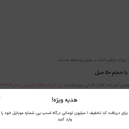
وزانه مرطوب‌کننده و مقرون‌به‌صرفه هستند.
ین کرم ضد آفتاب آلمانی روبرو هستید.
ا ترکیب Licochalcone A و تکنولوژی کنترل چربی، بلافاصله پوست را مات و در طول روز از برق افتادن و ترشح بیش‌ ا
×
هدیه ویژه!
برای دریافت کد تخفیف ۱ میلیون تومانی درگاه اسنپ پی، شماره موبایل خود را
وارد کنید