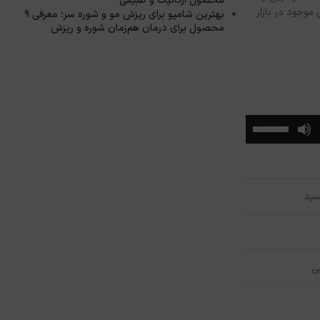
محصول ارگانیک و طبیعی
موجود در بازار
بهترین شامپو برای ریزش مو و شوره سر؛ معرفی ۹
محصول برای درمان هم‌زمان شوره و ریزش
برای
افزایش
یا
کاهش
صدا
از
کلیدهای
بالا
و
پایین
استفاده
کنید.