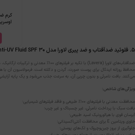
کرم ض
اوسرین ive Protect
5. فلوئید ضدآفتاب و ضد پیری لاورا مدل
ti-UV Fluid SPF 30
ضدآفتاب‌های لاورا (Lavera) با تکیه بر ف
می‌کنند. بافت نامرئی و بدون چربی آن، به سرعت جذب می‌شود و یک پایه آرایشی
ویژگی‌های شاخص:
محافظت معدنی با فیلترهای ۱۰۰٪ طبیعی و فاقد فیلترهای شیمیایی؛
بافت سبک با پرداخت نامرئی، غیر چسبناک و غیر چرب؛
آبرسان قوی با هیالورونیک اسید طبیعی؛
حاوی ویتامین E برای محافظت آنتی‌اکسیدانی؛
جلوگیری از بروز چین‌و‌چروک و لک‌های پوستی؛
مناسب برای انواع پوست، از جمله پوست‌های حساس.