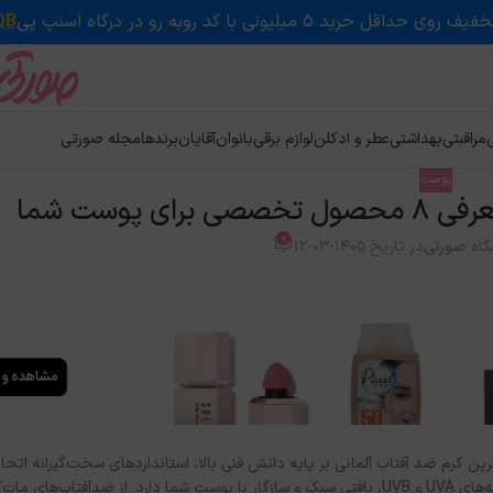
QB
ی
مراقبتی
بهداشتی
عطر و ادکلن
لوازم برقی
بانوان
آقایان
برندها
مجله صورتی
پوست
 پوست شما
0
گاه صورتی
در تاریخ 1405-03-12
ین کرم ضد آفتاب آلمانی بر پایه دانش فنی بالا، استانداردهای سخت‌گیرانه اتحادی
تست‌های درماتولوژیک طراحی می‌شود و ضمن محافظت بسیار قوی در برابر اشعه‌های UVA و UVB، بافتی سبک و سازگار با پوست شما دارد. از ض