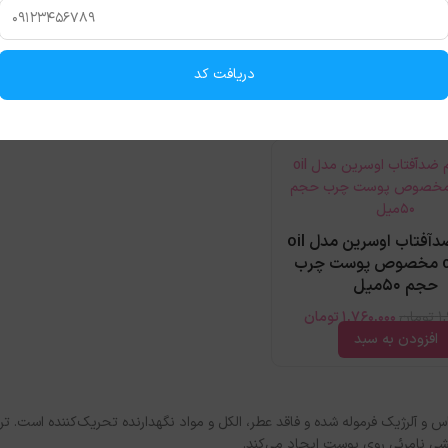
دریافت کد
و برق پوست است.
ژل کرم ضدآفتاب اوسرین مدل oil
control مخصوص پوست چرب
حجم 50میل
1
تومان
1,760,000
تومان
افزودن به سبد
 و آلرژیک فرموله شده و فاقد عطر، الکل و مواد نگهدارنده تحریک‌کننده است. تر
شی نامرئی روی پوست ایجاد می‌کند.