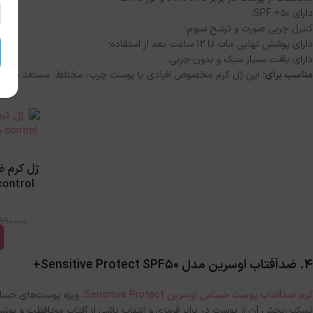
دارای SPF +50؛
کنترل چربی صورت و ترشح سبوم؛
دارای پوشش نهایی مات تا ۱۲ ساعت بعد از استفاده؛
دارای بافت بسیار سبک و بدون چربی.
مناسب برای:
این ژل کرم مخصوص افرادی با پوست چرب، مختلط، مستعد جوش 
,990,000
4. ضدآفتاب اوسرین مدل
Sensitive Protect SPF50+
کرم ضدآفتاب پوست حساس اوسرین Sensitive Protect
، ویژه پوست‌های حساس
تسکین‌بخش آن از پوست در برابر قرمزی و التهاب ناشی از آفتاب محافظت و پوش