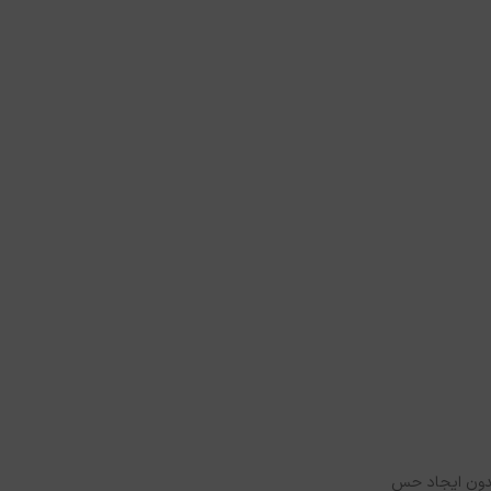
م آن بدون ایجاد حس