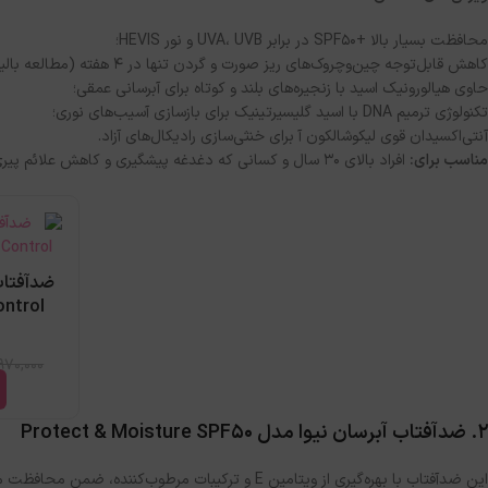
محافظت بسیار بالا +SPF50 در برابر UVA، UVB و نور HEVIS؛
کاهش قابل‌توجه چین‌و‌چروک‌های ریز صورت و گردن تنها در ۴ هفته (مطالعه بالینی)؛
حاوی هیالورونیک اسید با زنجیره‌های بلند و کوتاه برای آبرسانی عمقی؛
تکنولوژی ترمیم DNA با اسید گلیسیرتینیک برای بازسازی آسیب‌های نوری؛
آنتی‌اکسیدان قوی لیکوشالکون آ برای خنثی‌سازی رادیکال‌های آزاد.
مناسب برای:
افراد بالای ۳۰ سال و کسانی که دغدغه پیشگیری و کاهش علائم پیری، چین‌و‌چروک و لک‌های ناشی از نور خورشید را دارند.
ضدآفتاب
,970,000
2. ضدآفتاب آبرسان نیوا مدل
Protect & Moisture SPF50
این ضدآفتاب با بهره‌گیری از ویتامین E و ترکیبات م