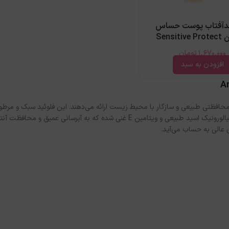
دآفتاب پوست حساس
Sensit
1,670,000
تومان
افزودن به سبد
An
یلترهای ۱۰۰٪ معدنی و ترکیبات ارگانیک، محافظتی طبیعی و سازگار با محیط زیست ارائه می‌دهند. این فلوئید سبک و
محافظ روزانه ایدئال برای پوست صورت، گردن و دکلته است. فرمولاسیون آن با هیالورونیک اسید طبیعی و ویتامین E غنی شده که
 عالی به حساب می‌آید.