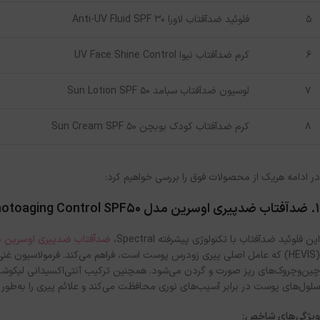
۵
فلوئید ضدآفتاب لاورا Anti-UV Fluid SPF 30
۶
کرم ضدآفتاب نیوا UV Face Shine Control
۷
لوسیون ضدآفتاب سبامد Sun Lotion SPF 50
۸
کرم ضدآفتاب کودک بوبچن Sun Cream SPF 50
در ادامه هریک از محصولات فوق را بررسی خواهیم کرد:
1. ضدآفتاب ضدپیری اوسرین مدل
Photoaging Control SPF50+ حجم ۵۰ 
این فلوئید ضدآفتاب با تکنولوژی پیشرفته Spectral،
ضدآفتاب ضدپیری اوسرین مدل ging Control
(HEVIS) که عامل اصلی پیری زودرس پوست است، فراهم می‌کند. فرمولاسیون غ
سلول‌های پوست در برابر آسیب‌های نوری محافظت می‌کند و علائم پیری را به‌طو
ویژگی‌های شاخص: