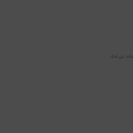
انند لیزر شک