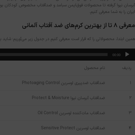
آبرسان نیوا گرفته تا محصولات فوق‌ایمن سبامد و ضدآفتاب مخصوص کودکان بوبچن.
ایران را به شما معرفی کنیم.
معرفی ۸ تا از بهترین کرم‌های ضد آفتاب آلمانی
همین ابتدا، محصولاتی را که قرار است معرفی کنیم در جدول زیر می‌آوریم؛ شاید بخ
خش‌کننده
00:00
وت
ردیف
نام محصول
۱
ضدآفتاب ضدپیری اوسرین Photoaging Control
۲
ضدآفتاب آبرسان نیوا Protect & Moisture
۳
ضدآفتاب مات‌کننده اوسرین Oil Control
۴
ضدآفتاب اوسرین Sensitive Protect