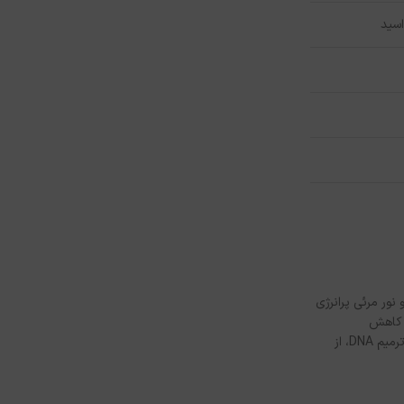
ظت بسیار بالایی در برابر اشعه‌های UVA، UVB و نور مرئی پرانرژی
و کاهش
چین‌و‌چروک‌های ریز صورت و گردن می‌شود. همچنین ترکیب آنتی‌اکسیدانی لیکوشالکون آ و اسید گلیسیرتینیک، با خنثی‌سازی رادیکال‌های آزاد و حمایت از مکانیسم ترمیم DNA، از