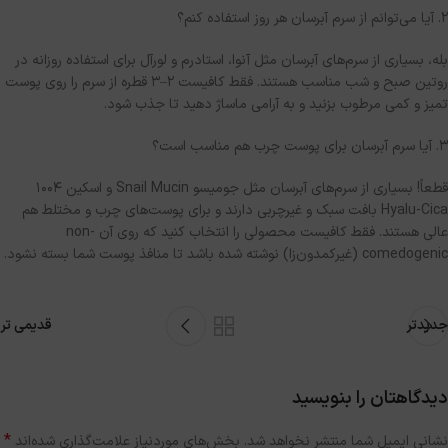
۲
.
آیا می‌توانم از سرم آبرسان هر روز استفاده کنم؟
بله، بسیاری از سرم‌های آبرسان مثل آنوا، استادرم و لورآل برای استفاده روزانه در
روتین صبح و شب مناسب هستند
.
فقط کافیست ۲
–
۳ قطره از سرم را روی پوست
تمیز و کمی مرطوب بزنید و به آرامی ماساژ دهید تا جذب شود
.
۳
.
آیا سرم آبرسان برای پوست چرب هم مناسب است؟
قطعاً
!
بسیاری از سرم‌های آبرسان مثل جومیسو
Snail Mucin
و اسکین
1004
Hyalu-Cica
بافت سبک و غیرچربی دارند و برای پوست‌های چرب و مختلط هم
عالی هستند
.
فقط کافیست محصولی را انتخاب کنید که روی آن
non-
comedogenic (
غیرکمدون‌زا
)
نوشته شده باشد تا منافذ پوست شما بسته نشود
.
جدیدتر
قدیمی تر
دیدگاهتان را بنویسید
*
نشانی ایمیل شما منتشر نخواهد شد.
بخش‌های موردنیاز علامت‌گذاری شده‌اند