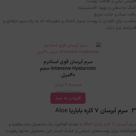
افزایش نرمی و لطافت پوست؛
کمک به سفتی و بهبود الاستیسیته؛
بافت سبک و جذب سریع
.
مناسب برای
:
افرادی با پوست بسیار خشک و دهیدراته که به یک سرم حرفه‌ای و
قدرتمند نیاز دارند
.
سرم آبرسان قوی استادرم
Intensive Hyaluronic حجم
40میل
9,800,000
تومان
11,600,000
تومان
افزودن به سبد
۳
.
سرم آبرسان ۷ کاره باباریا
Aloe
سرم آبرسان ۷ کاره باباریا Aloe
با عصاره آلوئه‌ورا، یک محصول چندمنظوره و
فوق‌العاده برای پوست‌های حساس و خشک است
.
این محصول نه‌تنها رطوبت