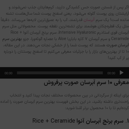
اگر پس از شستن صورت حس کشیدگی دارید، کرم‌هایتان جذب نمی‌شوند و
آرایشتان روی پوست گلوله می‌شود، یعنی اسفنج پوست شما سال‌هاست تشنه
مانده است
!
یک سرم
آبرسان
قدرتمند، آب را به عمیق‌ترین لایه‌ها می‌رساند
.
دقیقاً
مثل یک قطره‌چکان هوشمند برای تشنه‌ترین نقطه پوست
.
محصولاتی مثل سرم
آبرسان قوی استادرم
Intensive Hyaluronic
، سرم برنج آبرسان آنوا
Rice +
Ceramide
و سرم آبرسان ۷ کاره باباریا
Aloe
با عصاره آلوئه‌ورا، جزو
بهترین سرم
آبرسان صورت
هستند که پوست شما را از خشکی نجات می‌دهند
.
در این مقاله،
۱۰ تا از بهترین‌های بازار را با جزئیات معرفی می‌کنیم تا اسفنج پوستتان را دوباره
پر از آب کنید
!
خش‌کننده
00:00
00:00
وت
معرفی ۱۰ سرم آبرسان صورت پرفروش
برای اینکه از سرگردانی در بین محصولات مختلف نجات پیدا کنید و انتخاب
راحت‌تری داشته باشید، در این بخش فهرست بهترین سرم آبرسان صورت را آماده
کرده‌ایم تا با ۱۰ محصول برتر آشنا شوید
:
۱
.
سرم برنج آبرسان آنوا
Rice + Ceramide