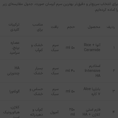
برای انتخاب سریع‌تر و دقیق‌تر بهترین سرم آبرسان صورت، جدول مقایسه‌ای زیر
را آماده کرده‌ایم
.
مناسب
ترکیبات
ردیف
محصول
حجم
بافت
برای
کلیدی
عصاره
آنوا
Rice +
سرم
خشک و
۱
۵۰
ml
برنج،
Ceramide
سبک
کم‌آب
سرامید
استادرم
سرم
بسیار
HA
ml
۴۰
Intensive
۲
سبک
خشک
چندوزنی
HA
باباریا
Aloe
سرم
حساس و
۳
۵۰
ml
آلوئه‌ورا
7
کاره
سبک
خشک
کلاژن،
فارم استی
۲۵۰
کم‌آب و
۴
آمپول
هیالورونیک
کلاژن
+ HA
ml
دهیدراته
اسید