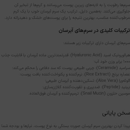
سرم‌ها رطوبت را به لایه‌های زیرین پوست می‌رسانند و کرم‌ها از تبخیر آن
جلوگیری می‌کنند
.
به‌همین دلیل، ترکیب یک سرم آبرسان خوب با یک کرم
مرطوب‌کننده مناسب، بهترین نتیجه را برای پوست‌های خشک و دهیدراته دارد
.
ترکیبات کلیدی در سرم‌های آبرسان
سرم‌های آبرسان دارای ترکیبات زیر هستند
:
هیالورونیک اسید
(Hyaluronic Acid):
قدرتمندترین ماده آبرسان با قابلیت جذب
۱۰۰۰ برابر وزن خود آب؛
سرامید
(Ceramide):
چربی طبیعی پوست که سد دفاعی را محکم می‌کند؛
عصاره برنج
(Rice Extract):
نرم‌کننده و یکنواخت‌کننده بافت پوست؛
آلوئه‌ورا
(Aloe Vera):
تسکین‌دهنده و آبرسان طبیعی؛
پپتید
(Peptide):
ضدپیری و تقویت‌کننده کلاژن‌سازی؛
موسین حلزون
(Snail Mucin):
ترمیم‌کننده و آبرسان فوق‌العاده
.
سخن پایانی
پیدا کردن بهترین سرم آبرسان صورت بستگی به نوع پوست، نیازها و بودجه شما