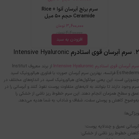
سرم برنج آبرسان آنوا Rice +
Ceramide حجم 50 میل
3,600,000
تومان
4,400,000
تومان
افزودن به سبد
۲
.
سرم آبرسان قوی استادرم
Intensive Hyaluronic
سرم آبرسان قوی استادرم Intensive Hyaluronic
از برند معروف
Institut
Esthederm
فرانسه، بهترین سرم آبرسان صورت با فناوری هیالورونیک اسید
چندوزنی است
.
این یعنی مولکول‌های هیالورونیک اسید در اندازه‌های مختلف در
سرم وجود دارند تا بتوانند به لایه‌های متفاوت پوست نفوذ کنند و آبرسانی را در
عمق و سطح همزمان انجام دهند
.
این سرم خطوط ریز ناشی از خشکی را
به‌وضوح کاهش و پوستی سفت، شفاف و شاداب به شما هدیه می‌دهد
.
ویژگی‌ها
:
آبرسانی عمیق و چندلایه پوست؛
کاهش خطوط ریز ناشی از خشکی؛