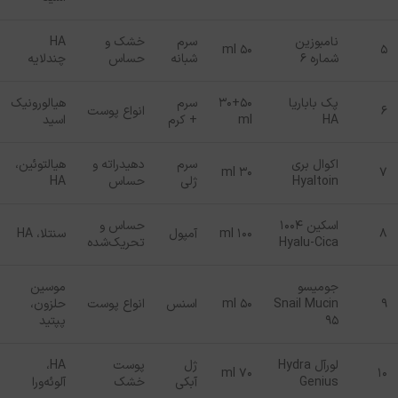
نامبوزین
سرم
خشک و
HA
ml
۵۰
۵
شماره ۶
شبانه
حساس
چندلایه
پک باباریا
۵۰
+
۳۰
سرم
هیالورونیک
۶
انواع پوست
HA
ml
+
کرم
اسید
اکوال بری
سرم
دهیدراته و
هیالتوئین،
ml
۳۰
۷
Hyaltoin
ژلی
حساس
HA
اسکین
1004
حساس و
۸
۱۰۰
ml
آمپول
سنتلا،
HA
Hyalu-Cica
تحریک‌شده
جومیسو
موسین
۹
Snail Mucin
۵۰
ml
اسنس
انواع پوست
حلزون،
95
پپتید
لورآل
Hydra
ژل
پوست
HA
،
ml
۷۰
۱۰
Genius
آبکی
خشک
آلوئه‌ورا