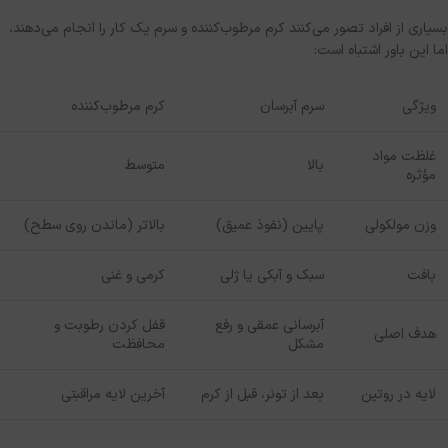
بسیاری از افراد تصور می‌کنند کرم مرطوب‌کننده و سرم یک کار را انجام می‌دهند،
اما این باور اشتباه است
:
ویژگی
سرم آبرسان
کرم مرطوب‌کننده
غلظت مواد
بالا
متوسط
مؤثره
وزن مولکولی
پایین
(
نفوذ عمیق
)
بالاتر
(
ماندن روی سطح
)
بافت
سبک و آبکی یا ژلی
کرمی و غنی
آبرسانی عمقی و رفع
قفل کردن رطوبت و
هدف اصلی
مشکل
محافظت
لایه در روتین
بعد از تونر، قبل از کرم
آخرین لایه مراقبتی