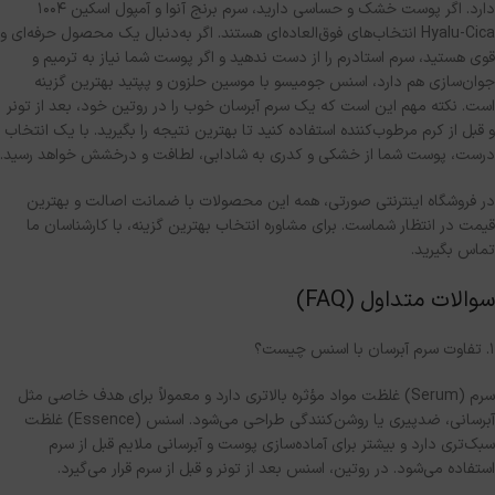
دارد
.
اگر پوست خشک و حساسی دارید، سرم برنج آنوا و آمپول اسکین
1004
Hyalu-Cica
انتخاب‌های فوق‌العاده‌ای هستند
.
اگر به‌دنبال یک محصول حرفه‌ای و
قوی هستید، سرم استادرم را از دست ندهید و اگر پوست شما نیاز به ترمیم و
جوان‌سازی هم دارد، اسنس جومیسو با موسین حلزون و پپتید بهترین گزینه
است
.
نکته مهم این است که یک سرم آبرسان خوب را در روتین خود، بعد از تونر
و قبل از کرم مرطوب‌کننده استفاده کنید تا بهترین نتیجه را بگیرید
.
با یک انتخاب
درست، پوست شما از خشکی و کدری به شادابی، لطافت و درخشش خواهد رسید
.
در فروشگاه اینترنتی صورتی، همه این محصولات با ضمانت اصالت و بهترین
قیمت در انتظار شماست
.
برای مشاوره انتخاب بهترین گزینه، با کارشناسان ما
تماس بگیرید
.
سوالات متداول
(FAQ)
۱
.
تفاوت سرم آبرسان با اسنس چیست؟
سرم
(Serum)
غلظت مواد مؤثره بالاتری دارد و معمولاً برای هدف خاصی مثل
آبرسانی، ضدپیری یا روشن‌کنندگی طراحی می‌شود
.
اسنس
(Essence)
غلظت
سبک‌تری دارد و بیشتر برای آماده‌سازی پوست و آبرسانی ملایم قبل از سرم
استفاده می‌شود
.
در روتین، اسنس بعد از تونر و قبل از سرم قرار می‌گیرد
.