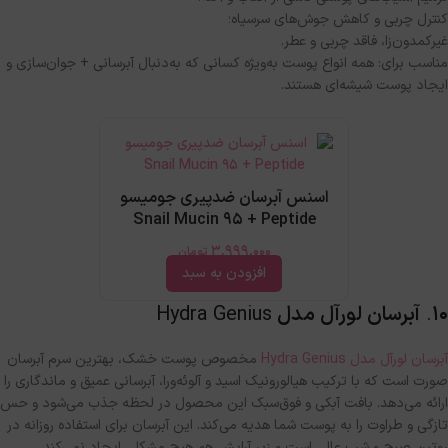
کنترل چربی و کاهش جوش‌های سرسیاه؛
غیرکمدون‌زا، فاقد چربی و عطر
.
مناسب برای
:
همه انواع پوست به‌ویژه کسانی که به‌دنبال آبرسانی
+
جوان‌سازی و
ایجاد پوست شیشه‌ای هستند
.
اسنس آبرسان ضدپیری جومیسو
Snail Mucin 95 + Peptide
3,999,000
تومان
افزودن به سبد
۱۰
.
آبرسان لورآل مدل
Hydra Genius
آبرسان لورآل مدل
Hydra Genius
مخصوص پوست خشک، بهترین سرم آبرسان
صورت است که با ترکیب هیالورونیک اسید و آلوئه‌ورا، آبرسانی عمیق و ماندگاری را
ارائه می‌دهد
.
بافت آبکی و فوق‌سبک این محصول در لحظه جذب می‌شود و حس
تازگی و طراوت را به پوست شما هدیه می‌کند
.
این آبرسان برای استفاده روزانه در
روتین صبح و شب عالی است و زیر آرایش هم هیچ مشکلی ایجاد نمی‌کند
.