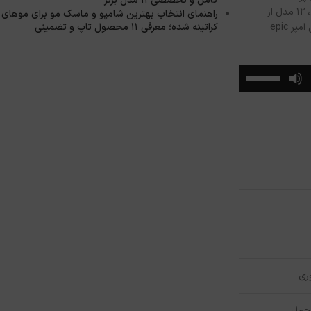
کامل و تخصصی ۱۱ مدل برتر
و بدون ایجاد چسبندگی، احساس راحتی به پوست شما بدهد. اگر شما هم این نگرانی‌ها را دارید، اگر به‌دنبال چنین محصولی هستید، در این مقاله از وبلاگ صورتی، ۱۲ مدل از
راهنمای انتخاب بهترین شامپو و ماسک مو برای موهای
محبوب‌ترین بادی اسپلش‌های مردانه، مثل بادی اسپلش هیباس Creedy black، بادی اسپلش هیباس Save age، اسپری خوشبوکننده بادی کر ساواج، بادی اسپلش امپر epic
کراتینه شده؛ معرفی ۱۱ محصول تاپ و تضمینی
برای
افزایش
یا
کاهش
صدا
از
کلیدهای
بالا
و
پایین
استفاده
کنید.
ری
 حمل