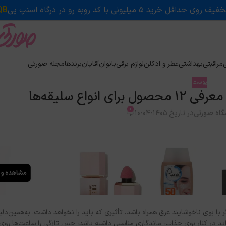
QB
ی
مراقبتی
بهداشتی
عطر و ادکلن
لوازم برقی
بانوان
آقایان
برندها
مجله صورتی
پوست
واع سلیقه‌ها
0
گاه صورتی
در تاریخ 1405-04-10
وی ناخوشایند عرق همراه باشد، تأثیری که باید را نخواهد داشت. به‌همین‌دلی
د در کنار بوی جذاب، ماندگاری مناسبی داشته باشد، حس تازگی را ساعت‌ها رو