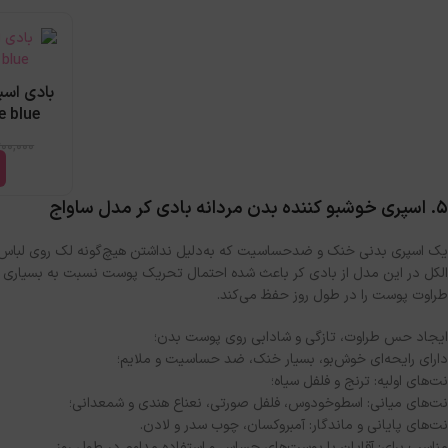
بادی اس
lue de blue
600,000
۵. اسپری خوشبو کننده بدن مردانه بادی کر مدل ساواج
یک اسپری بدنی خنک و ضدحساسیت که به‌دلیل نداشتن هیچ‌گونه لک روی لباس، به‌
الکل در این مدل از بادی کر باعث شده احتمال تحریک پوست نسبت به بسیاری از
طراوت پوست را در طول روز حفظ می‌کند.
ایجاد حس طراوت، تازگی و شادابی روی پوست بدن؛
دارای رایحه‌ای خوش‌بو، بسیار خنک، ضد حساسیت و ملایم؛
نت‌های اولیه: ترنج و فلفل سیاه؛
نت‌های میانی: اسطوخودوس، فلفل صورتی، نعناع هندی و شمعدانی؛
نت‌های پایانی و ماندگار: آمبروکسان، چوب سدر و لادن.
مناسب برای: آقایان با پوست‌های حساس و استفاده مداوم در طول روز.