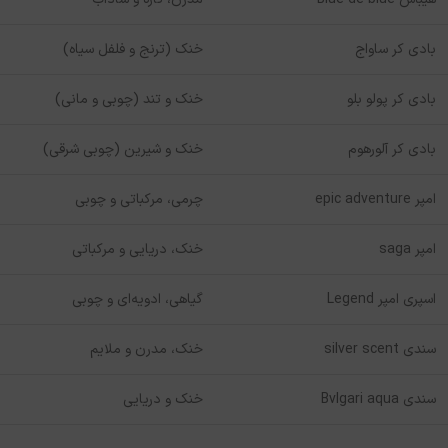
بادی کر ساواج
خنک (ترنج و فلفل سیاه)
بادی کر پولو بلو
خنک و تند (چوبی و مانی)
بادی کر آلورهوم
خنک و شیرین (چوبی شرقی)
امپر epic adventure
چرمی، مرکباتی و چوبی
امپر saga
خنک، دریایی و مرکباتی
اسپری امپر Legend
گیاهی، ادویه‌ای و چوبی
سندی silver scent
خنک، مدرن و ملایم
سندی Bvlgari aqua
خنک و دریایی