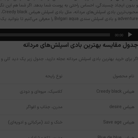
adventure و بادی اسپلش سندی Bvlgari aqua را معرفی می‌کنیم تا بتوانید یک محصول عالی و باکیفیت برای خودتان انتخاب کنید.
خش‌کننده
00:00
وت
جدول مقایسه بهترین بادی اسپلش‌های مردانه
اگر برای خرید بهترین بادی اسپلش مردانه عجله دارید، جدول زیر یک دید کلی و
نام محصول
نوع رایحه
هیباس Creedy black
کلاسیک، میوه‌ای و دودی
هیباس desire
مدرن، جذاب و اغواگر
هیباس Save age
خنک و تند (مرکباتی و ادویه‌ای)
هیباس Blue de blue
مدرن، تازه و شاداب