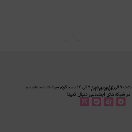
لات شما هستیم.
02122271892
ا در شبکه‌های اجتماعی دنبال کنید!