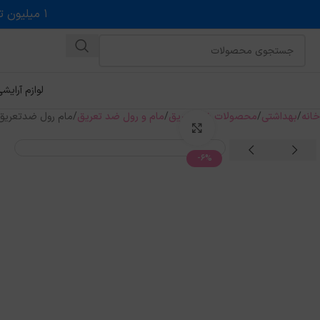
۱ میلیون تخفیف روی حداقل خرید ۵ میلیونی با کد روبه رو در درگاه اسنپ پی
لوازم آرایش
خانه
بهداشتی
محصولات ضد تعریق
مام و رول ضد تعریق
مام رول ضدتعریق بانوان آر
بزرگنمایی تصویر
-6%