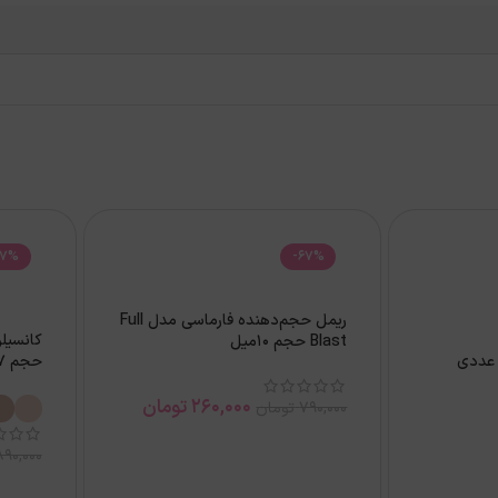
67%
-67%
ریمل حجم‌دهنده فارماسی مدل Full
Blast حجم 10میل
حجم 7میل
260,000
تومان
790,000
تومان
890,000