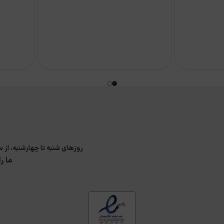
روزهای شنبه تا چهارشنبه، از ساعت 9 الی 17 و پنجشنبه 9 الی 14 پاسخگوی سوا
ما ر