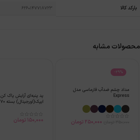
بارکد کالا
6260147718723
محصولات مشابه
-29%
مداد چشم ضدآب فارماسی مدل
Express
پد پنبه‌ای آرایش پاک کن
ایپک(اورجینال) بسته 70 عددی
150,000
تومان
250,000
تومان
350,000
تومان