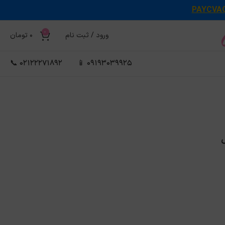
PAYCVA
0
ورود / ثبت نام
0
تومان
02122271892 📞
09193039925 📱