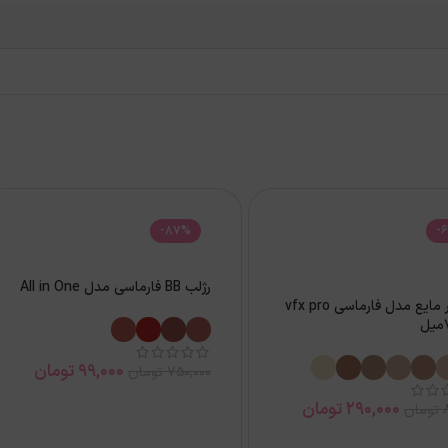
-87%
-
رژلب BB فارماسی مدل All in One
کانسیلر مایع مدل فارماسی vfx pro
99,000
تومان
750,000
تومان
290,000
تومان
تومان