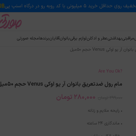
QB
ی
مراقبتی
بهداشتی
عطر و ادکلن
لوازم برقی
بانوان
آقایان
برندها
مجله صورتی
 یو اوکی Venus حجم 50میل
?Are You Ok
مام رول ضدتعریق بانوان آر یو اوکی Venus حجم 50میل
280,000
تومان
299,000
تومان
• رایحه ملایم و زنانه
• ماندگاری ۲۴ ساعته