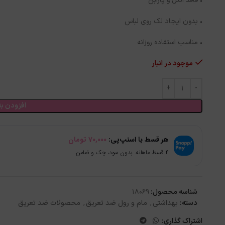
• فاقد الکل و پارابن
• بدون ایجاد لک روی لباس
• مناسب استفاده روزانه
موجود در انبار
افزودن به
هر قسط با اسنپ‌پی:
70,000
تومان
۴ قسط ماهانه. بدون سود، چک و ضامن.
شناسه محصول:
18069
دسته:
بهداشتی
,
مام و رول ضد تعریق
,
محصولات ضد تعریق
اشتراک گذاری: