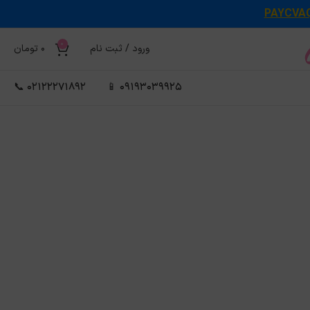
PAYCVA
0
ورود / ثبت نام
0
تومان
02122271892 📞
09193039925 📱