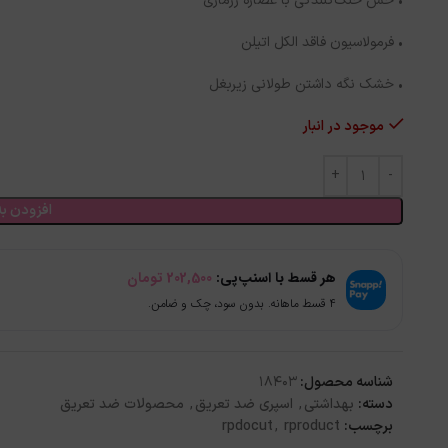
• حس خنک‌کنندگی با عصاره رزماری
• فرمولاسیون فاقد الکل اتیلن
• خشک نگه داشتن طولانی زیربغل
موجود در انبار
افزودن به
هر قسط با اسنپ‌پی:
202,500
تومان
۴ قسط ماهانه. بدون سود، چک و ضامن.
شناسه محصول:
18403
دسته:
بهداشتی
,
اسپری ضد تعریق
,
محصولات ضد تعریق
برچسب:
rproduct
,
rpdocut