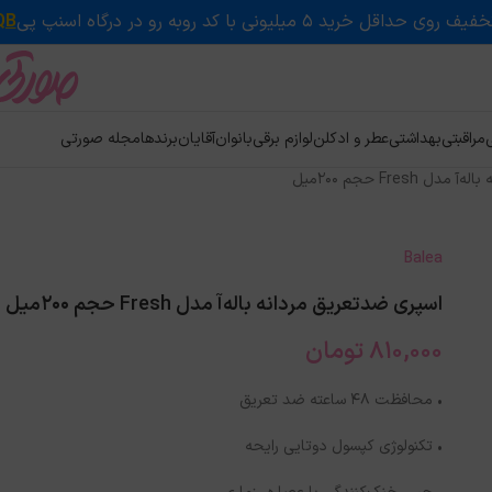
QB
ی
مراقبتی
بهداشتی
عطر و ادکلن
لوازم برقی
بانوان
آقایان
برندها
مجله صورتی
Fresh حجم 200میل
Balea
اسپری ضدتعریق مردانه باله‌آ مدل Fresh حجم 200میل
810,000
تومان
• محافظت ۴۸ ساعته ضد تعریق
• تکنولوژی کپسول دوتایی رایحه