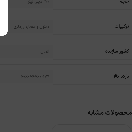
حجم
200 میلی لیتر
ترکیبات
منتول و عصاره رزماری
کشور سازنده
آلمان
بارکد کالا
4066447600179
محصولات مشابه