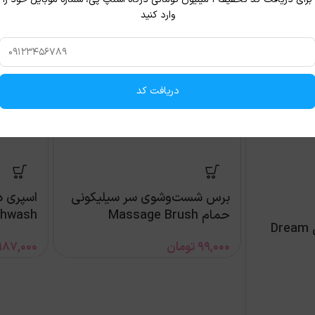
وارد کنید
دریافت کد
برس شست‌وشوی سر سیلیکونی
اسپری د
حمام Massage Brush
Mouthwash ح
مداد لب گلدن رز مدل Dream
99,000
تومان
187,000