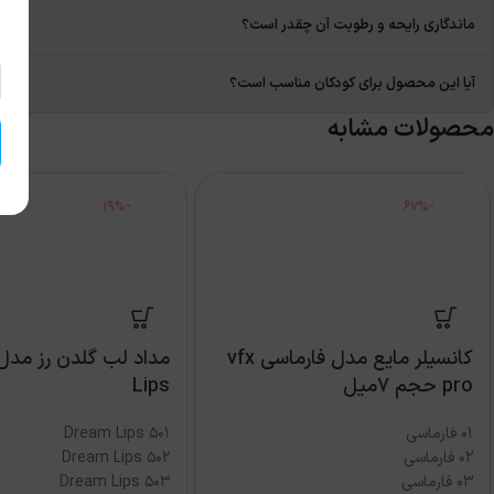
ماندگاری رایحه و رطوبت آن چقدر است؟
آیا این محصول برای کودکان مناسب است؟
محصولات مشابه
-19%
-67%
کانسیلر مایع مدل فارماسی vfx
pro حجم 7میل
Lips
01 فارماسی
Dream Lips 501
02 فارماسی
Dream Lips 502
03 فارماسی
Dream Lips 503