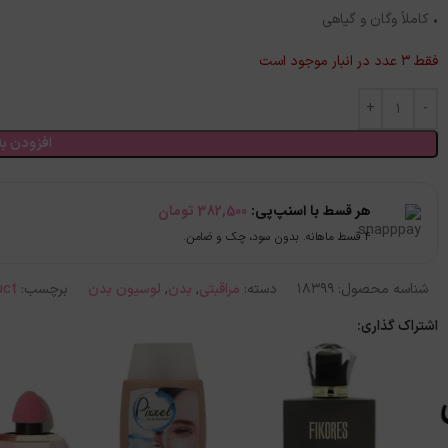
• کاملاً وگان و گیاهی
فقط 3 عدد در انبار موجود است
افزودن به
هر قسط با اسنپ‌پی:
382,500
تومان
۴ قسط ماهانه. بدون سود، چک و ضامن.
شناسه محصول:
18399
دسته:
مراقبتی
,
بدن
,
لوسیون بدن
برچسب:
uct
اشتراک گذاری: