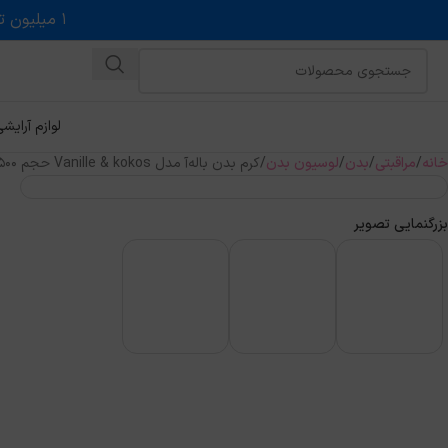
۱ میلیون تخفیف روی حداقل خرید ۵ میلیونی با کد روبه رو در درگاه اسنپ پی
لوازم آرایش
خانه
مراقبتی
بدن
لوسیون بدن
کرم بدن باله‌آ مدل Vanille & kokos حجم 500میل
بزرگنمایی تصویر