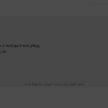
روزهای شنبه تا چهارشنبه، از ساعت 9 الی 17 و پنجشنبه 9 الی 14 پاسخگوی سوا
ما ر
تمام حقوق برای سایت صورتی محفوظ است.