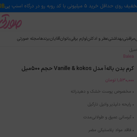
QB
ی
مراقبتی
بهداشتی
عطر و ادکلن
لوازم برقی
بانوان
آقایان
برندها
مجله صورتی
Balea
کرم بدن باله‌آ مدل Vanille & kokos حجم 500میل
1,530,000
تومان
• مخصوص پوست خشک و دهیدراته
• رایحه دلپذیر وانیل نارگیل
• آبرسانی عمیق و طولانی‌مدت
• فاقد مواد پلاستیکی مضر