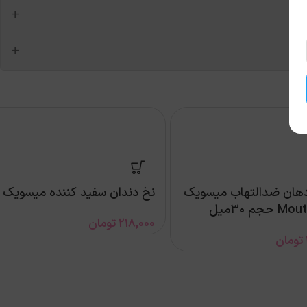
+
+
هان ضد‌التهاب میسویک
نخ دندان سفید کننده میسویک
جم 30میل
218,000
تومان
تومان