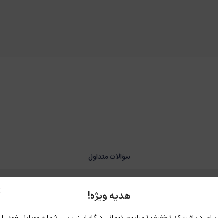
سؤالات متداول
×
هدیه ویژه!
 ماساژ به خوبی جذب شده و حس سنگینی یا چسبندگی آزاردهنده ایجاد نمی‌کند.
برای دریافت کد تخفیف ۱ میلیون تومانی درگاه اسنپ پی، شماره موبایل خود را