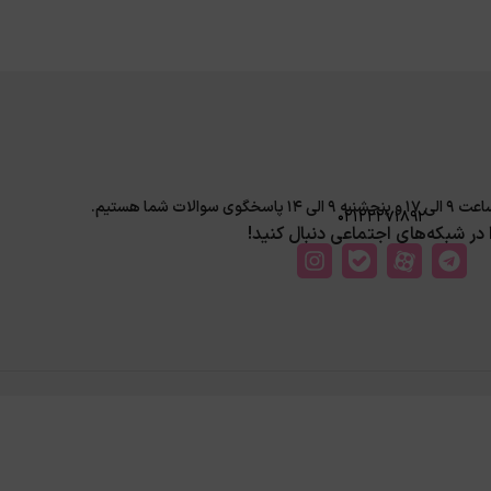
لات شما هستیم.
02122271892
ا در شبکه‌های اجتماعی دنبال کنید!