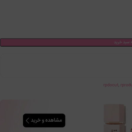
 سبد خرید
rpdocut
,
rprod