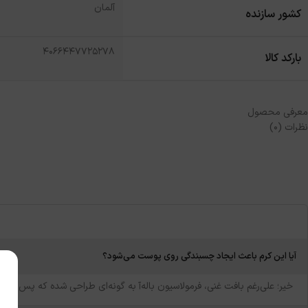
آلمان
کشور سازنده
4066447725278
بارکد کالا
معرفی محصول
نظرات (0)
آیا این کرم باعث ایجاد چسبندگی روی پوست می‌شود؟
خیر؛ علی‌رغم بافت غنی، فرمولاسیون باله‌آ به گونه‌ای طراحی شده که پس از