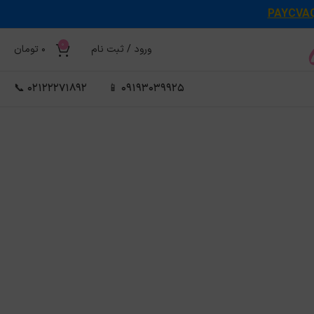
PAYCVA
0
ورود / ثبت نام
0
تومان
02122271892 📞
09193039925 📱