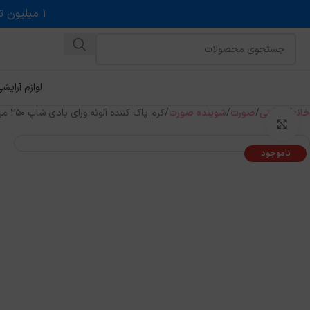
۱ میلیون تخفیف روی حداقل خرید ۵ میلیونی با کد روبه رو در درگاه اسنپ پی
لوازم آرایش
خانه
مراقبتی
صورت
شوینده صورت
کرم پاک کننده آلوئه ورای بادی شاپ 250 میل
بزرگنمایی تصویر
ناموجود