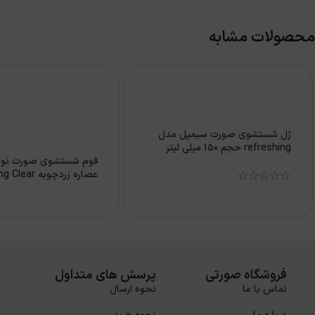
محصولات مشابه
ژل شستشوی صورت سیمپل مدل
refreshing حجم 150 میلی لیتر
فوم شستشوی صورت نوترو
عصاره زردچوبه r
حجم۱۵۰میل
فروشگاه صورتی
پرسش های متداول
تماس با ما
نحوه ارسال