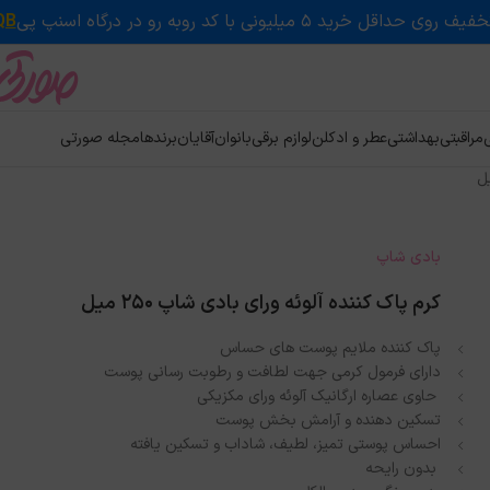
QB
ی
مراقبتی
بهداشتی
عطر و ادکلن
لوازم برقی
بانوان
آقایان
برندها
مجله صورتی
بادی شاپ
کرم پاک کننده آلوئه ورای بادی شاپ 250 میل
پاک کننده ملایم پوست های حساس
دارای فرمول کرمی جهت لطافت و رطوبت رسانی پوست
حاوی عصاره ارگانیک آلوئه ورای مکزیکی
تسکین دهنده و آرامش بخش پوست
احساس پوستی تمیز، لطیف، شاداب و تسکین یافته
بدون رایحه