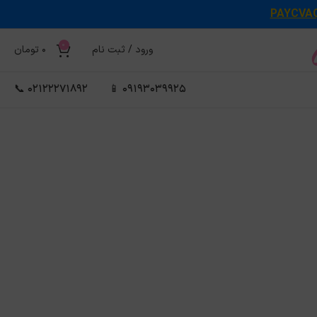
PAYCVA
0
ورود / ثبت نام
0
تومان
02122271892 📞
09193039925 📱