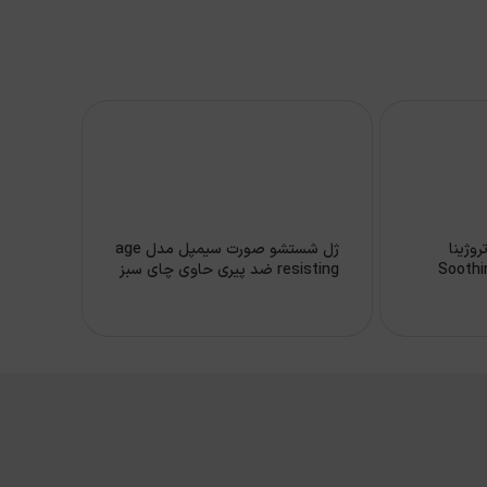
ژینا
ژل شستشو صورت سيمپل مدل age
Soothing Clea
resisting ضد پيري حاوي چاي سبز
150 ميل