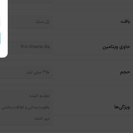
بافت
ژل سبک
حاوی ویتامین
Pro‑Vitamin B5
حجم
350 میلی لیتر
تغذیه کننده
,
ویژگی‌ها
رطوبت‌رسانی و لطافت‌بخشی
,
نرم کننده