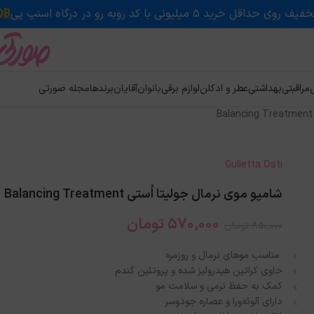
QB
ی
مراقبتی
بهداشتی
عطر و ادکلن
لوازم برقی
بانوان
آقایان
برندها
مجله صورتی
Gulietta Osti
شامپو موی نرمال جولیتا اُستی Balancing Treatment
570,000
تومان
850,000
تومان
مناسب موهای نرمال و روزمره
حاوی کراتین هیدرولیز شده و پروتئین گندم
کمک به حفظ نرمی و سلامت مو
دارای آلوئه‌ورا و عصاره جودوسر