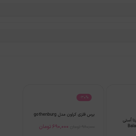
-30%
برس فلزی کراون مدل gothenburg
 اُستی
690,000
تومان
980,000
تومان