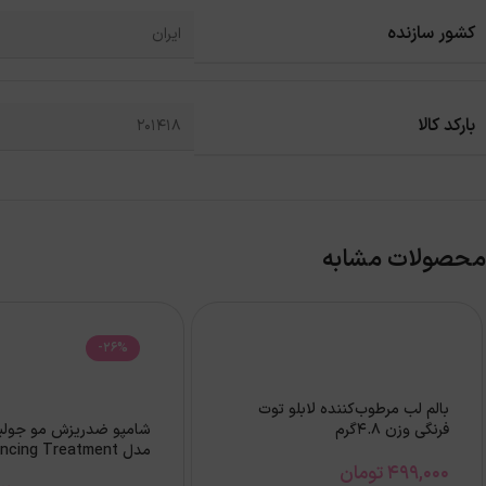
کشور سازنده
ایران
بارکد کالا
201418
محصولات مشابه
-26%
بالم لب مرطوب‌کننده لابلو توت
فرنگی وزن 4.8گرم
شامپو ضدریزش مو جولیتا
مدل Balancing Treatment
499,000
تومان