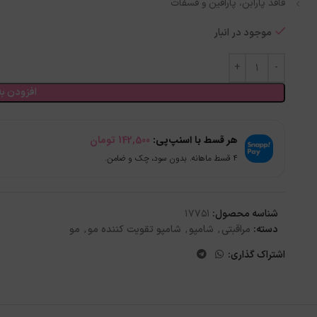
فاقد پارابن، پارافین و فسفات
موجود در انبار
افزودن به
هر قسط با اسنپ‌پی:
142,500
تومان
۴ قسط ماهانه. بدون سود، چک و ضامن.
شناسه محصول:
17751
دسته:
مراقبتی
,
شامپو
,
شامپو تقویت کننده مو
,
مو
اشتراک گذاری: