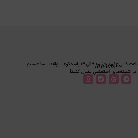
لات شما هستیم.
02122271892
ا در شبکه‌های اجتماعی دنبال کنید!