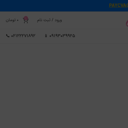
PAYCVA
0
ورود / ثبت نام
0
تومان
02122271892 📞
09193039925 📱