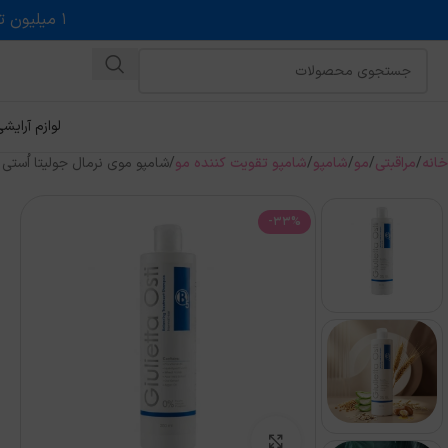
۱ میلیون تخفیف روی حداقل خرید ۵ میلیونی با کد روبه رو در درگاه اسنپ پی
لوازم آرایش
خانه
مراقبتی
مو
شامپو
شامپو تقویت کننده مو
شامپو موی نرمال جولیتا اُستی Balancing Treatment
-33%
بزرگنمایی تصویر