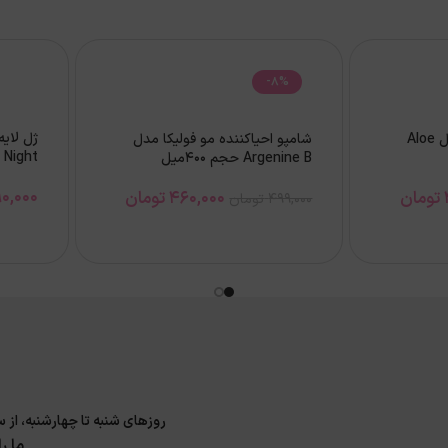
-8%
کرم موبر بدن سی‌گل مدل Aloe
شامپو احیاکننده مو فولیکا مدل
Night حجم 120میل
Argenine B حجم 400میل
0,000
تومان
460,000
تومان
499,000
تومان
روزهای شنبه تا چهارشنبه، از ساعت 9 الی 17 و پنجشنبه 9 الی 14 پاسخگوی سوا
ما ر