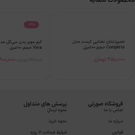
محصولات مشابه
-6%
خمیردندان نعنایی کرست مدل
Complete حجم 100میل
Vera حجم ۱۰۰میل
450,000
تومان
400,000
425,000
تومان
فروشگاه صورتی
پرسش های متداول
تماس با ما
نحوه ارسال
درباره ما
نحوه خرید
قوانین
شرایط ضمانت 7 روزه