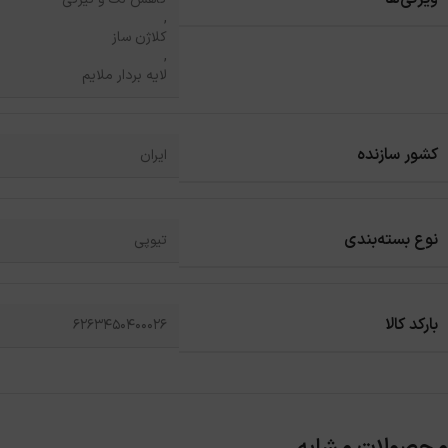
,
کلاژن ساز
,
لایه بردار ملایم
کشور سازنده
ایران
نوع بسته‌بندی
تیوپی
بارکد کالا
6263450400026