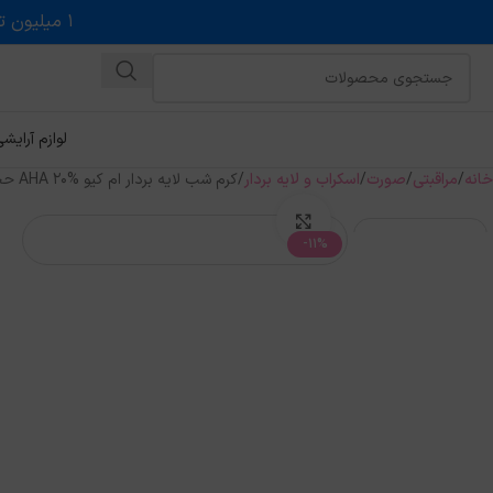
۱ میلیون تخفیف روی حداقل خرید ۵ میلیونی با کد روبه رو در درگاه اسنپ پی
لوازم آرایش
خانه
مراقبتی
صورت
اسکراب و لایه بردار
کرم شب لایه بردار ام کیو AHA 20% حجم ۳۰ میل
بزرگنمایی تصویر
-11%