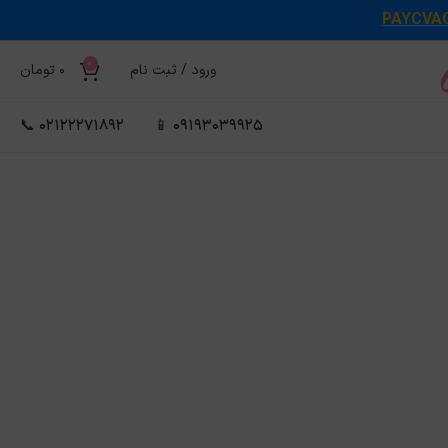
PAYCVA
0
ورود / ثبت نام
0
تومان
02122271892 📞
09193039925 📱