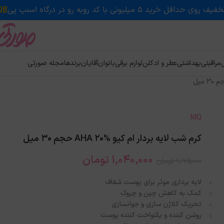
QB
ی
مراقبتی
بهداشتی
عطر و ادکلن
لوازم برقی
بانوان
آقایان
برندها
مجله صورتی
MQ
کرم شب لایه بردار ام کیو AHA 20% حجم ۳۰ میل
1,040,000
تومان
1,175,000
تومان
لایه برداری موثر برای پوست شفاف
کمک به کاهش چین و چروک
تحریک کلاژن سازی و جوانسازی
روشن کننده و یکنواخت کننده پوست