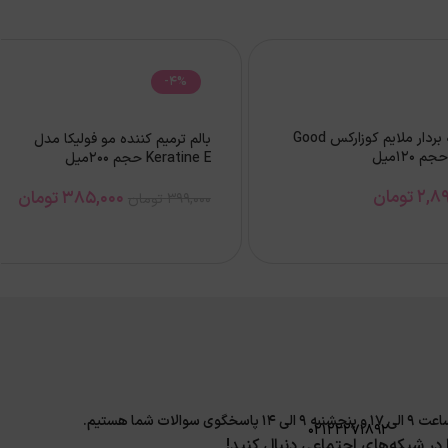
-4%
ژل لایه بردار ملایم کوزارکس Good
بالم ترميم كننده مو فولیکا مدل
Keratine E حجم 200میل
2,89
تومان
385,000
تومان
399,000
تومان
لات شما هستیم.
02122271892
ا در شبکه‌های اجتماعی دنبال کنید!