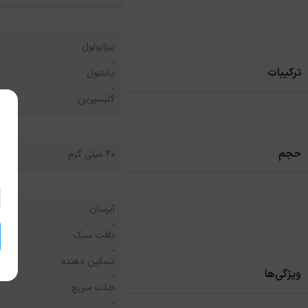
بیزابولول
,
ترکیبات
پانتنول
,
گلیسیرین
حجم
20 میلی گرم
آبرسان
,
بافت سبک
,
تسکین دهنده
ویژگی‌ها
,
جذب سریع
,