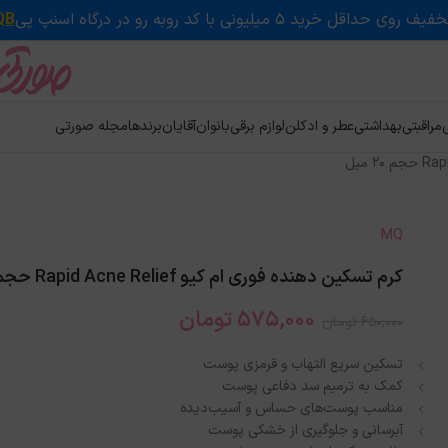
QB
ی
مراقبتی
بهداشتی
عطر و ادکلن
لوازم برقی
بانوان
آقایان
برندها
مجله صورتی
MQ
کرم تسکین دهنده فوری ام کیو Rapid Acne Relief حجم ۲۰ میل
575,000
تومان
650,000
تومان
تسکین سریع التهاب و قرمزی پوست
کمک به ترمیم سد دفاعی پوست
مناسب پوست‌های حساس و آسیب‌دیده
آبرسانی و جلوگیری از خشکی پوست