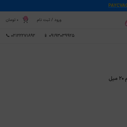
PAYCVA
0
ورود / ثبت نام
0
تومان
02122271892 📞
09193039925 📱