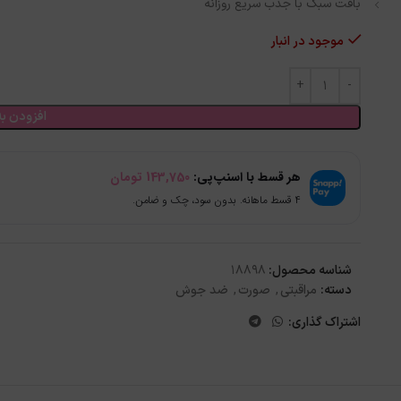
بافت سبک با جذب سریع روزانه
موجود در انبار
افزودن به
هر قسط با اسنپ‌پی:
143,750
تومان
۴ قسط ماهانه. بدون سود، چک و ضامن.
شناسه محصول:
18898
دسته:
مراقبتی
,
صورت
,
ضد جوش
اشتراک گذاری: