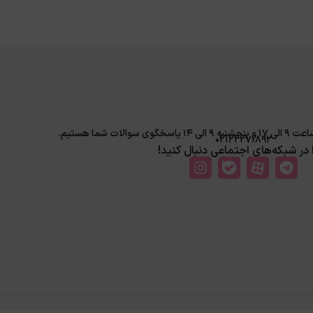
لات شما هستیم.
02122271892
ا در شبکه‌های اجتماعی دنبال کنید!