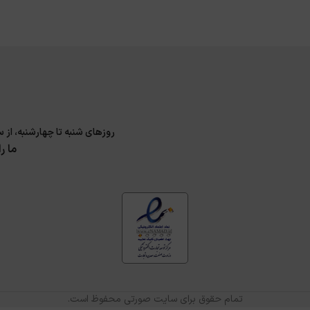
روزهای شنبه تا چهارشنبه، از ساعت 9 الی 17 و پنجشنبه 9 الی 14 پاسخگوی سوا
ما ر
تمام حقوق برای سایت صورتی محفوظ است.