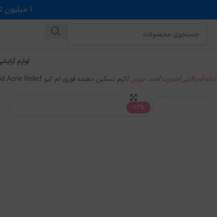
۱ میلیون تخفیف روی حداقل خرید ۵ میلیونی با کد روبه رو در درگاه اسنپ پی
لوازم آرایش
خانه
مراقبتی
صورت
ضد جوش
کرم تسکین دهنده فوری ام کیو Rapid Acne Relief حجم ۲۰ میل
بزرگنمایی تصویر
-12%