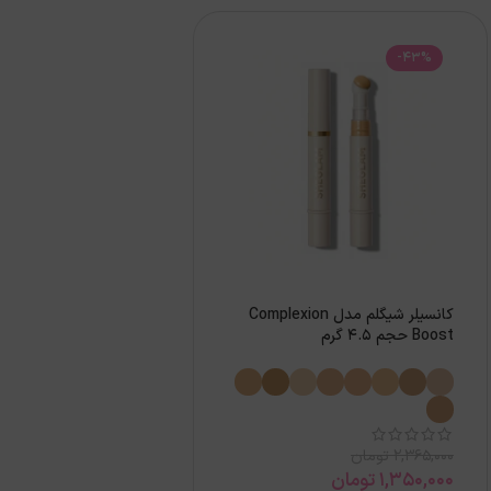
-43%
کانسیلر شیگلم مدل Complexion
Boost حجم 4.5 گرم
2,365,000
تومان
1,350,000
تومان