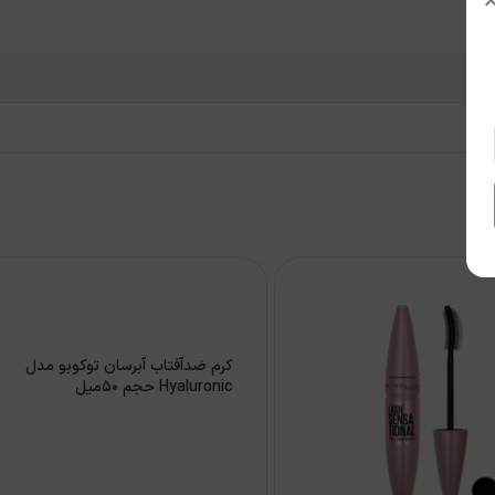
کرم ضدآفتاب آبرسان توکوبو مدل
Hyaluronic حجم 50میل