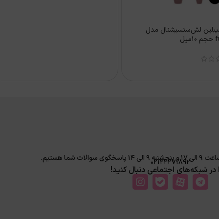
یبلین لش‌سنسیشنال مدل
میل
لات شما هستیم.
02122271892
ا در شبکه‌های اجتماعی دنبال کنید!