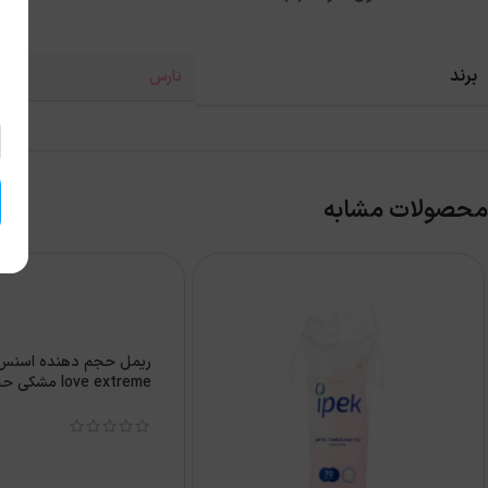
برند
نارس
محصولات مشابه
love extreme مشكی حجم 12 ميل