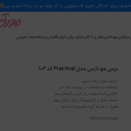
QB
ی
مراقبتی
بهداشتی
عطر و ادکلن
لوازم برقی
بانوان
آقایان
برندها
مجله صورتی
برس مو نارس مدل Practical کد 102
دارای سوزن پلاستیکی
منعطف با حفاظت از پوست کف سر
طراحی شده جهت باز کردن گره‌های مو
دسته سبک و ارگونومیک برای کنترل بهتر
همراه با هدیه گیره تقسیم کننده مو
6262792302852