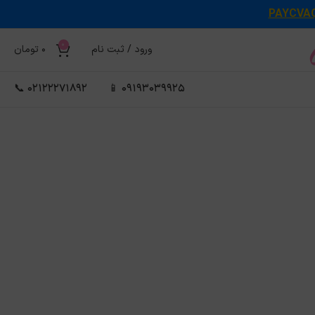
PAYCVA
0
ورود / ثبت نام
0
تومان
02122271892 📞
09193039925 📱