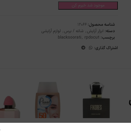
موجود شد خبرم کن
شناسه محصول:
12066
دسته:
ابزار آرایش
,
شانه / برس
,
لوازم آرایشی
برچسب:
rpdocut
,
blacksoorati
اشتراک گذاری: