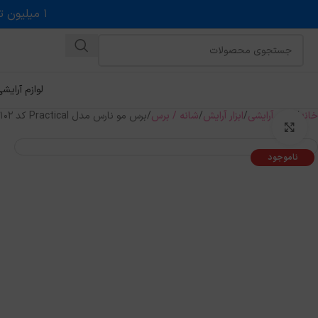
۱ میلیون تخفیف روی حداقل خرید ۵ میلیونی با کد روبه رو در درگاه اسنپ پی
لوازم آرایش
خانه
لوازم آرایشی
ابزار آرایش
شانه / برس
برس مو نارس مدل Practical کد 102
بزرگنمایی تصویر
ناموجود