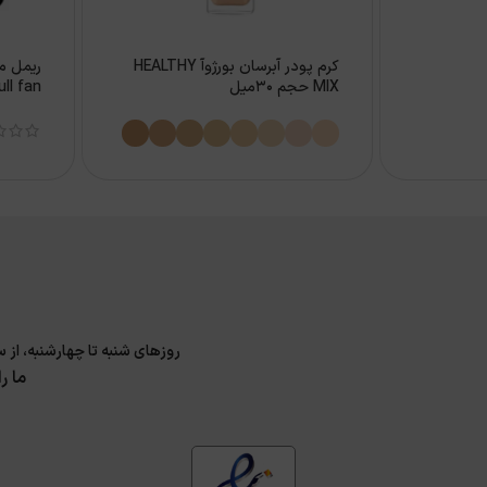
کرم پودر آبرسان بورژوآ HEALTHY
ریمل م
MIX حجم 30میل
full fan حجم 10
روزهای شنبه تا چهارشنبه، از ساعت 9 الی 17 و پنجشنبه 9 الی 14 پاسخگوی سوا
ما ر