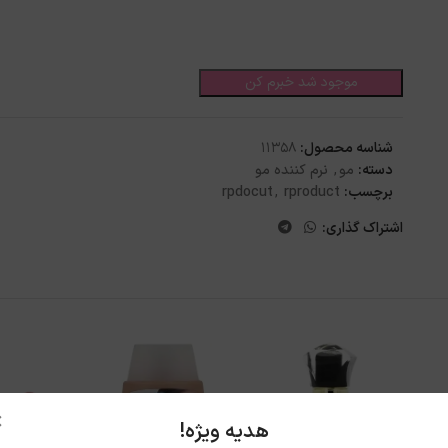
موجود شد خبرم کن
شناسه محصول:
11358
دسته:
مو
,
نرم کننده مو
برچسب:
rproduct
,
rpdocut
اشتراک گذاری:
×
هدیه ویژه!