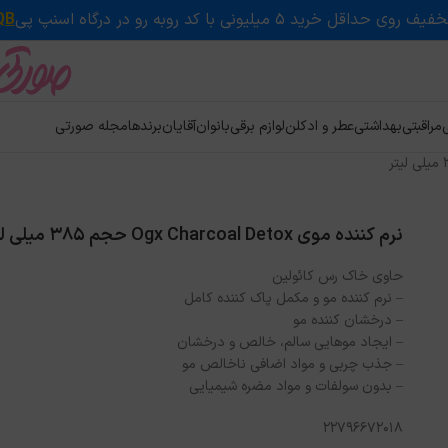
QB
ی
مراقبتی
بهداشتی
عطر و ادکلن
لوازم برقی
بانوان
آقایان
برندها
مجله صورتی
نرم کننده موی Ogx Charcoal Detox حجم 385 میلی لیتر
حاوی خاک رس کائولین
– نرم کننده مو و مکمل پاک کننده کامل
– درخشان کننده مو
– ایجاد موهایی سالم، خالص و درخشان
– جذب چربی و مواد اضافی ناخالص مو
– بدون سولفات و مواد مضره شیمیایی
22796672018