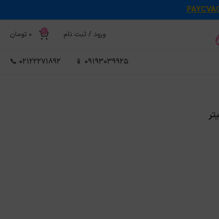
PAYCVA
0
ورود / ثبت نام
0
تومان
02122271892 📞
09193039925 📱