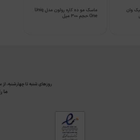
یک وان
ماسک مو ده کاره رولون مدل Uniq
One حجم 300 میل
روزهای شنبه تا چهارشنبه، از ساعت 9 الی 17 و پنجشنبه 9 الی 14 پاسخگوی سوا
ما ر