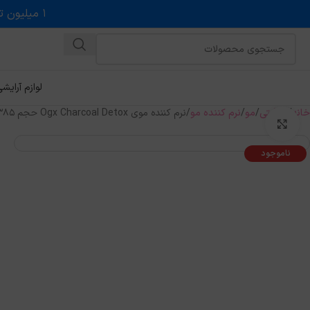
۱ میلیون تخفیف روی حداقل خرید ۵ میلیونی با کد روبه رو در درگاه اسنپ پی
لوازم آرایش
خانه
مراقبتی
مو
نرم کننده مو
نرم کننده موی Ogx Charcoal Detox حجم 385 میلی لیتر
بزرگنمایی تصویر
ناموجود