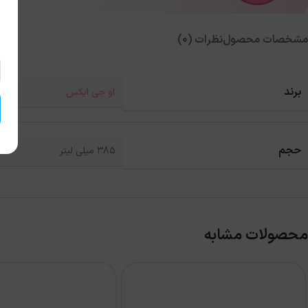
مشخصات محصول
نظرات (0)
برند
او جی ایکس
حجم
385 میلی لیتر
محصولات مشابه