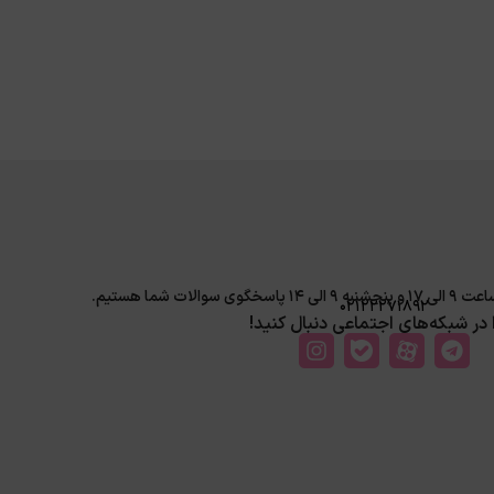
لات شما هستیم.
02122271892
ا در شبکه‌های اجتماعی دنبال کنید!