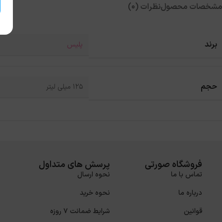
مشخصات محصول
نظرات (0)
برند
پلیس
حجم
125 میلی لیتر
فروشگاه صورتی
پرسش های متداول
تماس با ما
نحوه ارسال
درباره ما
نحوه خرید
قوانین
شرایط ضمانت 7 روزه