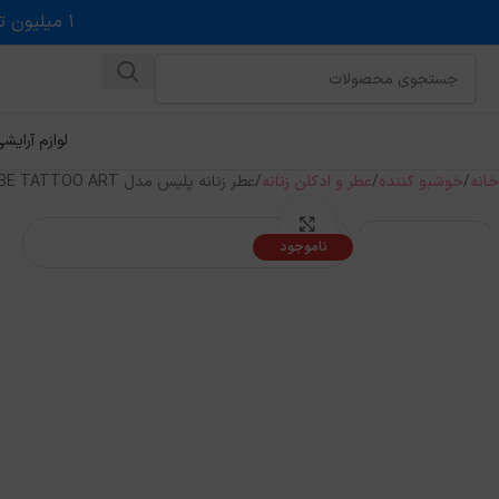
۱ میلیون تخفیف روی حداقل خرید ۵ میلیونی با کد روبه رو در درگاه اسنپ پی
لوازم آرایش
خانه
خوشبو کننده
عطر و ادکلن زنانه
عطر زنانه پلیس مدل TO BE TATTOO ART حجم 125 میل
بزرگنمایی تصویر
ناموجود