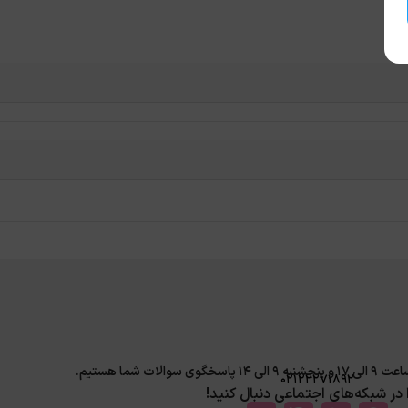
لات شما هستیم.
02122271892
ا در شبکه‌های اجتماعی دنبال کنید!