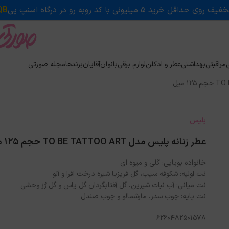
QB
ی
مراقبتی
بهداشتی
عطر و ادکلن
لوازم برقی
بانوان
آقایان
برندها
مجله صورتی
پلیس
عطر زنانه پلیس مدل TO BE TATTOO ART حجم 125 میل
خانواده بویایی: گلی و میوه ای
نت اولیه: شکوفه سیب، گل فریزیا شیره درخت افرا و آلو
نت میانی: آب نبات شیرین، گل آفتابگردان گل یاس و گل رُز وحشی
نت پایه: چوب سدر، مارشمالو و چوب صندل
6260482501578