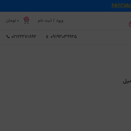
PAYCVA
0
ورود / ثبت نام
0
تومان
02122271892 📞
09193039925 📱