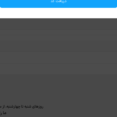
دریافت کد
روزهای شنبه تا چهارشنبه، از ساعت 9 الی 17 و پنجشنبه 9 الی 14 پاسخگوی سوا
ما ر