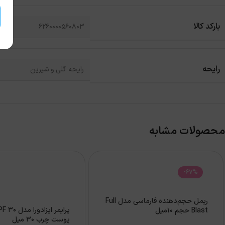
بارکد کالا
6260000560803
رایحه
رایحه گلی و شیرین
محصولات مشابه
-67%
ریمل حجم‌دهنده فارماسی مدل Full
پرايمر ايزادو
Blast حجم 10میل
پوست چرب 30 ميل