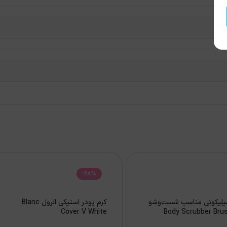
-68%
لیکونی مناسب شست‌وشو
کرم پودر استیکی الرول Blanc
Cover V White