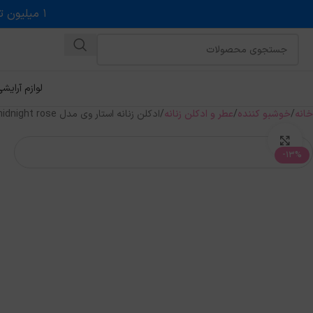
۱ میلیون تخفیف روی حداقل خرید ۵ میلیونی با کد روبه رو در درگاه اسنپ پی
لوازم آرایش
خانه
خوشبو کننده
عطر و ادکلن زنانه
ادکلن زنانه استار وی مدل Tresor midnight rose حجم 100میل
بزرگنمایی تصویر
-13%