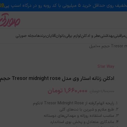
QB
ی
مراقبتی
بهداشتی
عطر و ادکلن
لوازم برقی
بانوان
آقایان
برندها
مجله صورتی
Star Way
ادکلن زنانه استار وی مدل Tresor midnight rose حجم 100میل
1,660,000
تومان
1,900,000
تومان
رایحه الهام‌گرفته از Tresor Midnight Rose لانکوم
طبع ملایم و شیرین با نت‌های گلی
مناسب استفاده روزانه و مهمانی‌های دوستانه
ماندگاری متعادل و پخش بوی استاندارد