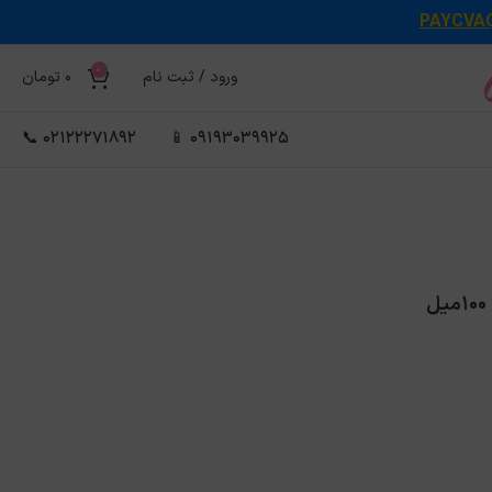
PAYCVA
0
ورود / ثبت نام
0
تومان
02122271892 📞
09193039925 📱