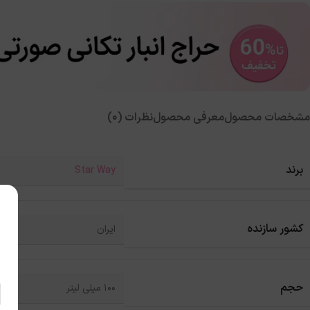
مشخصات محصول
معرفی محصول
نظرات (0)
برند
Star Way
کشور سازنده
ایران
حجم
100 میلی لیتر