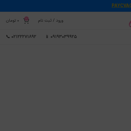
PAYCVA
0
ورود / ثبت نام
0
تومان
02122271892 📞
09193039925 📱