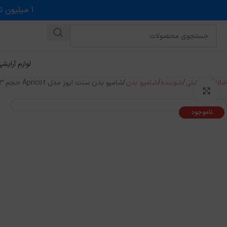
۱ میلیون تخفیف روی حداقل خرید ۵ میلیونی با کد روبه رو در درگاه اسنپ پی
لوازم آرایش
خانه
بهداشتی
شوینده
شامپو بدن
شامپو بدن سنت ایوز مدل Apricot حجم ۴۷۳ میل
بزرگنمایی تصویر
ناموجود