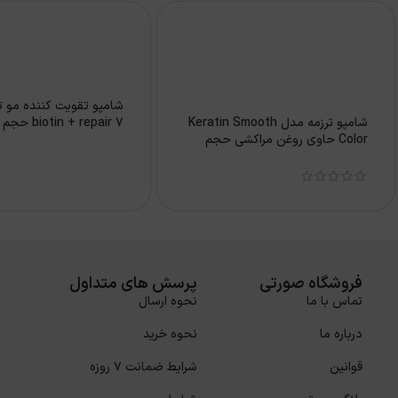
شامپو تقویت کننده مو ت
شامپو ترزمه مدل Keratin Smooth
7 biotin + repair حجم 700 میل
Color حاوی روغن مراکشی حجم
700 میل
فروشگاه صورتی
پرسش های متداول
تماس با ما
نحوه ارسال
درباره ما
نحوه خرید
قوانین
شرایط ضمانت 7 روزه